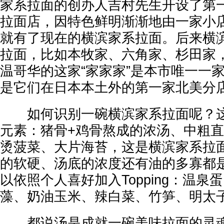
家系拉面的创办人吉村先生开设了第一
拉面店，因特色鲜明渐渐地由一家小
就有了现在的横滨家系拉面。后来横
拉面，比如本牧家、六角家、杉田家，
温哥华的这家“家家家”是本市唯一一
是它们在日本本土外的第一家北美分
如何识别一碗横滨家系拉面呢？这
元素：猪骨+鸡骨熬成的浓汤、中粗
烫菠菜、大片海苔，这是横滨家系拉
的软硬、汤底的浓度还有油的多寡都
以依照个人喜好加入Topping：温
藻、奶油玉米、辣白菜、竹笋、明太
都说汤是成就一碗美味拉面的灵魂