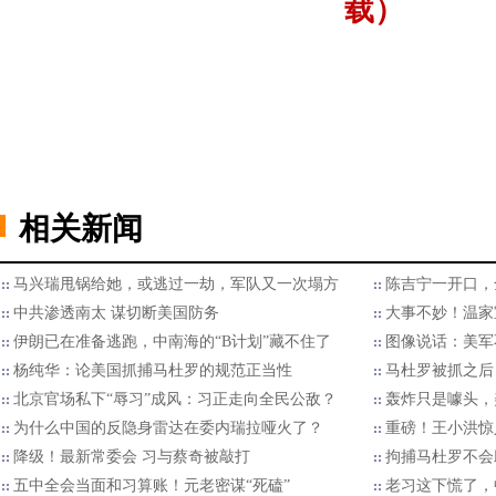
载）
相关新闻
马兴瑞甩锅给她，或逃过一劫，军队又一次塌方
陈吉宁一开口，
中共渗透南太 谋切断美国防务
大事不妙！温家
伊朗已在准备逃跑，中南海的“B计划”藏不住了
图像说话：美军
杨纯华：论美国抓捕马杜罗的规范正当性
马杜罗被抓之后
北京官场私下“辱习”成风：习正走向全民公敌？
轰炸只是噱头，
为什么中国的反隐身雷达在委内瑞拉哑火了？
重磅！王小洪惊
降级！最新常委会 习与蔡奇被敲打
拘捕马杜罗不会
五中全会当面和习算账！元老密谋“死磕”
老习这下慌了，