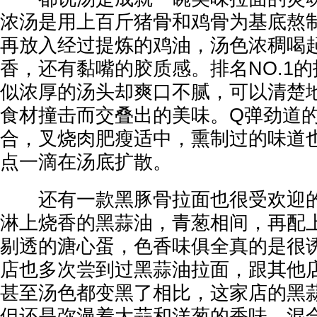
浓汤是用上百斤猪骨和鸡骨为基底熬制
再放入经过提炼的鸡油，汤色浓稠喝
香，还有黏嘴的胶质感。排名NO.1
似浓厚的汤头却爽口不腻，可以清楚
食材撞击而交叠出的美味。Q弹劲道
合，叉烧肉肥瘦适中，熏制过的味道
点一滴在汤底扩散。
还有一款黑豚骨拉面也很受欢迎的
淋上烧香的黑蒜油，青葱相间，再配
剔透的溏心蛋，色香味俱全真的是很
店也多次尝到过黑蒜油拉面，跟其他
甚至汤色都变黑了相比，这家店的黑
但还是弥漫着大蒜和洋葱的香味，混