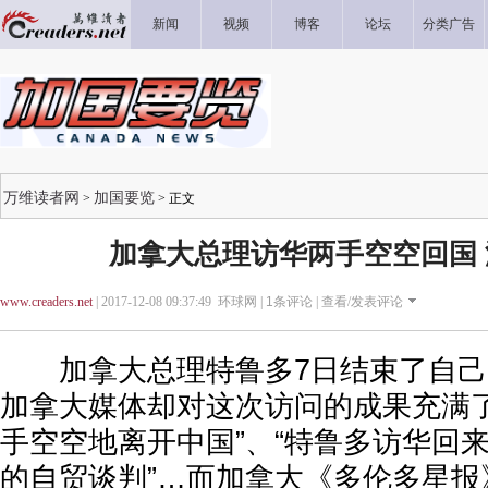
新闻
视频
博客
论坛
分类广告
万维读者网
加国要览
>
> 正文
加拿大总理访华两手空空回国
www.creaders.net
| 2017-12-08 09:37:49 环球网 |
1
条评论 |
查看/发表评论
加拿大总理特鲁多7日结束了自己
加拿大媒体却对这次访问的成果充满了
手空空地离开中国”、“特鲁多访华回
的自贸谈判”…而加拿大《多伦多星报