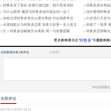
特鲁多有了新欢 前妻打破沉默：我不是单亲妈
特鲁多跟水果姐
为什么凯蒂·佩里与特鲁多或许能走到一起？
深扒整理特鲁多
加前总理特鲁多首次认爱水果姐 约会地惹争议
41岁流行天后
水果姐默认与特鲁多恋爱 加拿大前第一夫人发文
热闹了！凯蒂·
忙！特鲁多游艇吻完水果姐 周一与前妻团聚
特鲁多恋情曝光
“特鲁多”
当前新闻共有
1
条评论
分享到：
评论前需要先
全部评论
2017年12月09日 08:44