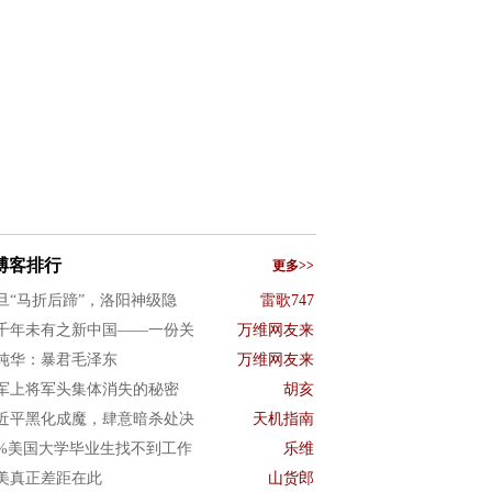
博客排行
更多>>
旦“马折后蹄”，洛阳神级隐
雷歌747
千年未有之新中国——一份关
万维网友来
纯华：暴君毛泽东
万维网友来
军上将军头集体消失的秘密
胡亥
近平黑化成魔，肆意暗杀处决
天机指南
0%美国大学毕业生找不到工作
乐维
美真正差距在此
山货郎