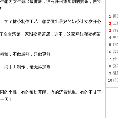
想为女生做出最健康，没有任何添加剂的奶茶，便特
！
1
回
学了抹茶制作工艺，想要做出最好的奶茶让女友开心
2
三
3
连
了全台湾第一家渐变奶茶店，这不，这家网红渐变奶茶
4
中
5
刚
6
高
精髓，不做最好，只做更好。
7
传
8
委
，纯手工制作，毫无添加剂
9
驻
10
得
的个性，有的缤纷开朗、有的沉着稳重、有的不甘平
的每一天！