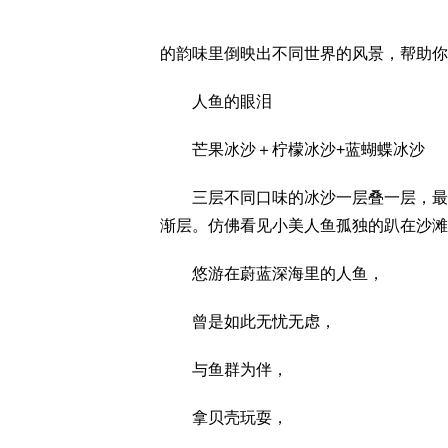
的韵味里倒映出不同世界的风景，帮助你
人鱼的眼泪
芒果冰沙＋柠檬冰沙+蓝蝴蝶冰沙
三层不同口味的冰沙一层叠一层，最后
渐层。仿佛看见小美人鱼孤独的趴在沙滩
悠游在蔚蓝深海里的人鱼，
曾是如此无忧无虑，
与鱼群为伴，
拿贝壳玩耍，