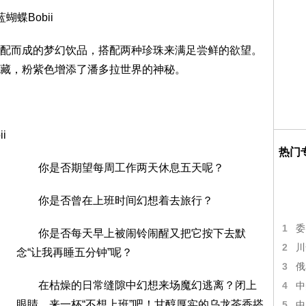
蝶Bobii
而成的梦幻饮品，搭配两种珍珠来满足尝鲜的欲望。
藏，粉紫色增添了潘多拉世界的神秘。
i
热门
你是否期望每周工作两天休息五天呢？
你是否曾在上班时间幻想着去旅行？
1
委
你是否每天早上被闹铃闹醒又把它按下去默
2
川
念“让我再睡五分钟”呢？
3
俄
在枯燥的日常缝隙中幻想来场魔幻逃离？闭上
4
中
眼睛，来一杯“不想上班”吧！甘醇厚实的乌龙茶香搭
5
中