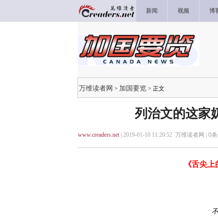
新闻
视频
博
万维读者网
加国要览
>
> 正文
列治文的这家
www.creaders.net
| 2019-01-10 11:20:52 万维读者网 |
0
条
《舌尖上