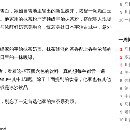
8
马
白，宛如自雪地里冒出的新生嫩芽，搭配一颗颗白玉
9
川
。他家用的抹茶粉严选顶级宇治抹茶粉，搭配职人现场
10
一
与浓醇鲜奶完美融合，恍若身处日本宇治古城中，意外
一周
家的宇治抹茶奶盖。抹茶淡淡的茶香配上香稠浓郁的
1
马
日里的一抹暖绿。
2
东
3
川
者，看着这些五颜六色的饮料，真的想每种都尝一遍
4
关
nu中其中1/3呢。除了上面提到的饮品，他家也有其他
5
强
或是冰沙饮品
6
第
7
中
，别忘了一定首选他家的抹茶系列哦。
8
马
9
老
10
川
ond