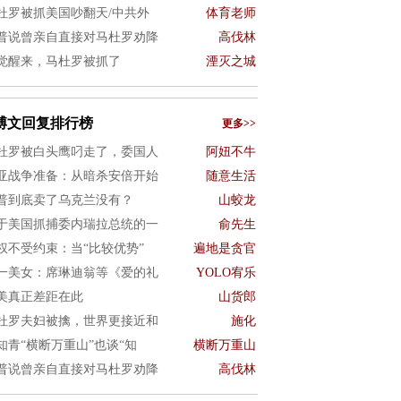
杜罗被抓美国吵翻天/中共外
体育老师
普说曾亲自直接对马杜罗劝降
高伐林
觉醒来，马杜罗被抓了
湮灭之城
博文回复排行榜
更多>>
杜罗被白头鹰叼走了，委国人
阿妞不牛
亚战争准备：从暗杀安倍开始
随意生活
普到底卖了乌克兰没有？
山蛟龙
于美国抓捕委内瑞拉总统的一
俞先生
权不受约束：当“比较优势”
遍地是贪官
一美女：席琳迪翁等《爱的礼
YOLO宥乐
美真正差距在此
山货郎
杜罗夫妇被擒，世界更接近和
施化
知青“横断万重山”也谈“知
横断万重山
普说曾亲自直接对马杜罗劝降
高伐林