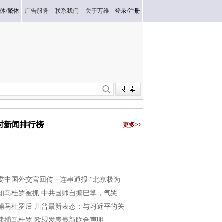
体
/
繁体
广告服务
联系我们
关于万维
登录
/
注册
小时新闻排行榜
更多>>
委中国外交官回传一连串通报 “北京极为
知马杜罗被抓 中共国师自搧巴掌，气哭
捕马杜罗后 川普最新表态：与习近平的关
逮捕马杜罗 欧盟发表最新联合声明