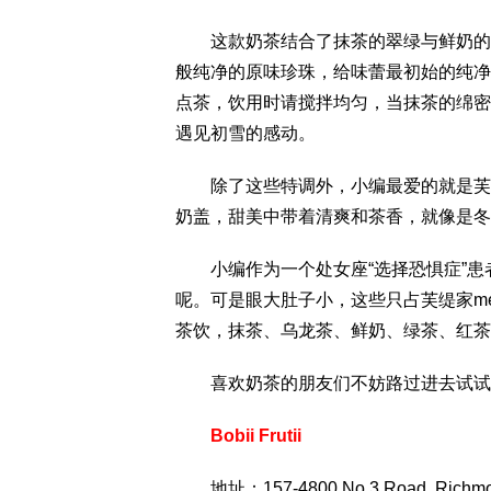
这款奶茶结合了抹茶的翠绿与鲜奶的雪
般纯净的原味珍珠，给味蕾最初始的纯净
点茶，饮用时请搅拌均匀，当抹茶的绵密
遇见初雪的感动。
除了这些特调外，小编最爱的就是芙缇
奶盖，甜美中带着清爽和茶香，就像是冬
小编作为一个处女座“选择恐惧症”患
呢。可是眼大肚子小，这些只占芙缇家me
茶饮，抹茶、乌龙茶、鲜奶、绿茶、红茶
喜欢奶茶的朋友们不妨路过进去试试
Bobii Frutii
地址：157-4800 No.3 Road, Richm