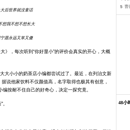
5
曹
长大后世界就没童话
不想我不想不想长大
我宁愿永远又笨又傻
》，每次听到“你好显小”的评价会真实的开心，大概
大小小的奶茶店小编都尝试过了。最近，在列治文新
i-芙缇 ，据说他家饮料不仅颜值高，名字取得也极其有创意，
。小编按耐不住自己的好奇心，决定一探究竟。
48
”。