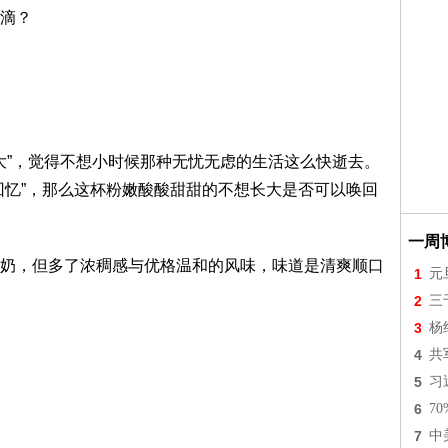
滴？
”，觉得不想小时候那种无忧无虑的生活这么快逝去。
回忆”，那么这杯粉嫩酸酸甜甜的不想长大是否可以唤回
一周
，但多了浓稠感与优格温和的风味，味道是清爽顺口
1
元
2
三
3
杨
4
共
5
习
6
7
7
中