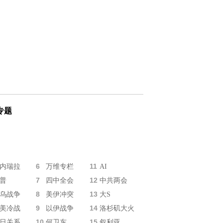
专题
6
11
内瑞拉
万维专栏
AI
7
12
普
四中全会
中共两会
8
13
乌战争
美伊冲突
大S
9
14
美冷战
以伊战争
洛杉矶大火
10
15
日关系
何卫东
叙利亚