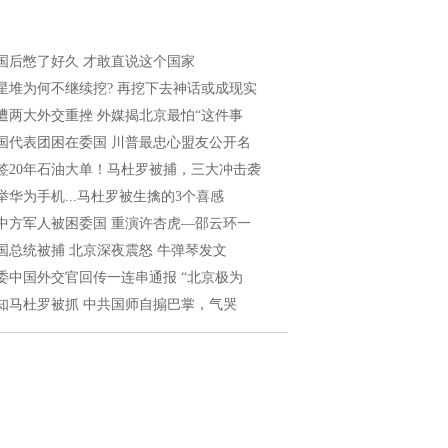
国后憋了好久 才敢直说这个国家
星堆为何不继续挖? 再挖下去神话或成现实
遭两大外交重挫 外媒揭北京最怕“这件事
国代表团困在委国 川普最忠心盟友公开名
签20年石油大单！马杜罗被捕，三大冲击袭
举华为手机...马杜罗被生擒的3个喜感
中方军人被困委国 重演许杏虎—邵云环一
国总统被捕 北京深夜震怒 牛弹琴发文
委中国外交官回传一连串通报 “北京极为
知马杜罗被抓 中共国师自搧巴掌，气哭