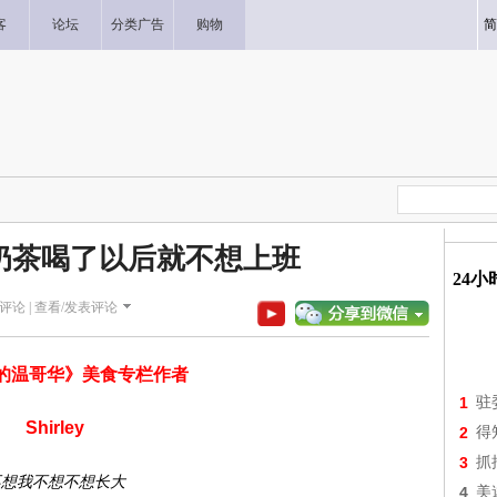
客
论坛
分类广告
购物
简
奶茶喝了以后就不想上班
24
评论 |
查看/发表评论
的温哥华》美食专栏作者
1
驻
Shirley
2
得
3
抓
不想我不想不想长大
4
美