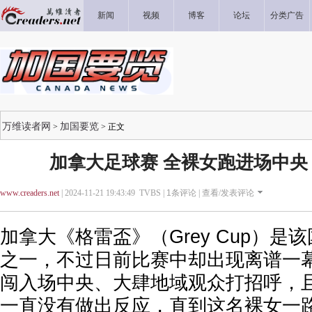
新闻
视频
博客
论坛
分类广告
万维读者网
加国要览
>
> 正文
加拿大足球赛 全裸女跑进场中央
www.creaders.net
| 2024-11-21 19:43:49 TVBS |
1
条评论 |
查看/发表评论
加拿大《格雷盃》（Grey Cup）是
之一，不过日前比赛中却出现离谱一
闯入场中央、大肆地域观众打招呼，
一直没有做出反应，直到这名裸女一