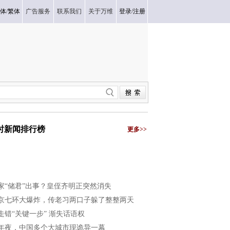
体
/
繁体
广告服务
联系我们
关于万维
登录
/
注册
小时新闻排行榜
更多>>
家“储君”出事？皇侄齐明正突然消失
京七环大爆炸，传老习两口子躲了整整两天
走错“关键一步” 渐失话语权
年夜，中国多个大城市现诡异一幕