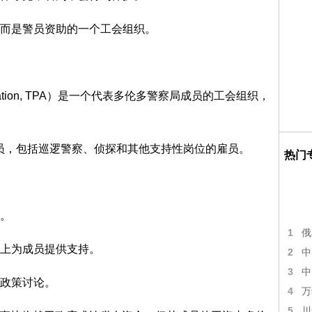
而是警员资助的一个工会组织。
sociation, TPA）是一个代表多伦多警察局成员的工会组织，
职人员，包括巡逻警察、侦探和其他支持性岗位的雇员。
热门
。
1
俄
上为成员提供支持。
2
中
3
中
政策讨论。
4
万
5
川