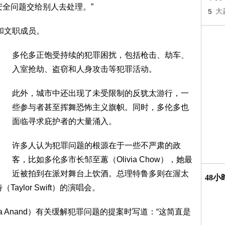
安全问题交给别人去处理。”
5
大
役和文职成员。
多伦多正饱受持续的犯罪困扰，包括枪击、劫车、
入室抢劫、盗窃和人身攻击等犯罪活动。
此外，城市中还出现了未受限制的反犹太游行，一
些参与者甚至挥舞恐怖主义旗帜。同时，多伦多也
面临寻求庇护者的大量涌入。
许多人认为犯罪问题的根源在于一些不严肃的政
客，比如多伦多市长邹至蕙（Olivia Chow），她最
近被拍到在派对舞台上饮酒。总理特鲁多则在渥太
48
ylor Swift）的演唱会。
a Anand）有关缓解犯罪问题的提案时写道：“这简直是