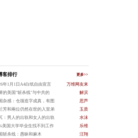
博客排行
更多>>
026年1月1日A4白纸自由宣言
万维网友来
屏的美国“斩杀线”与中共的
解滨
国杂感：仓颉造字成真，有图
思芦
兰芳和兩位仍然在世的入室弟
玉质
芃：男人的出轨和女人的出轨
水沫
0%美国大学毕业生找不到工作
乐维
国斩杀线：愚昧和麻木
汪翔