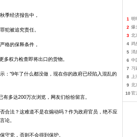
秋季经济报告中，
1
明
2
爆
罪犯被追究责任。
3
北
4
鸡
严格的保释条件，
5
消
员更多权力检查即将出口的货物。
6
中
7
习
示：“9年了什么都没做，现在你的政府已经陷入混乱的
8
上
9
北
10
官
已有多达200万次浏览，网友们纷纷留言。
否合法？这难道不是在煽动吗？作为政府官员，绝不应
言论。
保守党，否则不会得到保护。