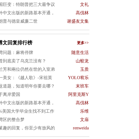
国巨变：特朗普把三大最争议
文礼
外中文出版的新路基本开通，
高伐林
朗普与德皇威廉二世
谢盛友文集
博文回复排行榜
更多>>
湾问题：麻将停牌
随意生活
普到底卖了乌克兰没有？
山蛟龙
兰芳和兩位仍然在世的入室弟
玉质
一美女：《越人歌》-宋祖英
YOLO宥乐
这道题，知道明年你要去哪？
末班车
于离岸爱国
阿里克斯Y
外中文出版的新路基本开通，
高伐林
0%美国大学毕业生找不到工作
乐维
湾区的整合梦
文庙
菓趣的回复，你至少有放风的
renweida