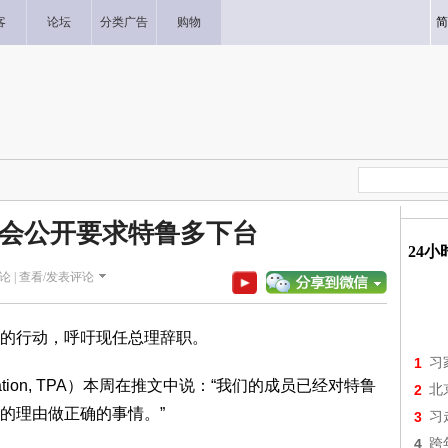
客
论坛
分类广告
购物
简
会公开要求特鲁多下台
24
论 |
查看/发表评论
的行动，呼吁现任总理辞职。
1
习
sociation, TPA）本周在推文中说：“我们的成员已经对特鲁
2
北
的理由做正确的事情。”
3
习
4
跨