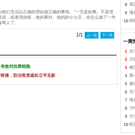
8
美
为他们无法以正确的理由做正确的事情。”一无是处啊。不是理
9
海
错误，或者理由错，做的事对。他妈的小土豆，你怎么做了一件
10
特
侮辱人了。
1/1
上一页
下一页
一周
1
台
2
川
 有效对抗癌细胞
3
梅
背疼痛，防治骨质疏松立竿见影
4
第
5
做
6
关
7
海
8
7
9
大
10
给