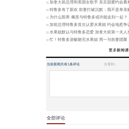
加拿大前总理和美国女歌手 东京甜蜜约会看
特鲁多有了新欢 前妻打破沉默：我不是单亲
为什么凯蒂·佩里与特鲁多或许能走到一起？
加前总理特鲁多首次认爱水果姐 约会地惹争
水果姐默认与特鲁多恋爱 加拿大前第一夫人
忙！特鲁多游艇吻完水果姐 周一与前妻团聚
当前新闻共有
1
条评论
分享到：
全部评论