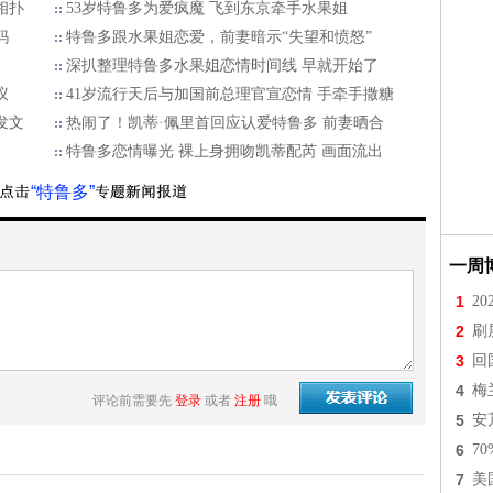
相扑
53岁特鲁多为爱疯魔 飞到东京牵手水果姐
妈
特鲁多跟水果姐恋爱，前妻暗示“失望和愤怒”
深扒整理特鲁多水果姐恋情时间线 早就开始了
议
41岁流行天后与加国前总理官宣恋情 手牵手撒糖
发文
热闹了！凯蒂·佩里首回应认爱特鲁多 前妻晒合
特鲁多恋情曝光 裸上身拥吻凯蒂配芮 画面流出
“特鲁多”
一周
1
2
2
刷
3
回
4
梅
评论前需要先
登录
或者
注册
哦
5
安
6
7
7
美