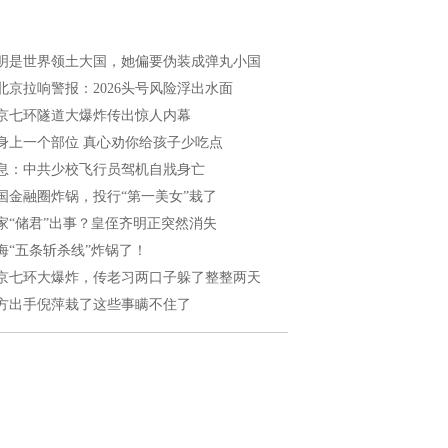
明是世界领土大国，她偏要伪装成弹丸小国
北京拉响警报：2026头号风险浮出水面
京七环隧道大爆炸传出惊人内幕
身上一个部位 真心劝你给孩子少吃点
息：中共少校飞行员驾机自戕身亡
国金融圈炸锅，投行“第一美女”栽了
家“储君”出事？皇侄齐明正突然消失
海“五条斩杀线”炸锅了！
京七环大爆炸，传老习两口子躲了整整两天
方出手倪萍栽了这些事瞒不住了