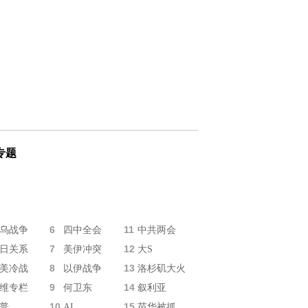
专题
6
11
乌战争
四中全会
中共两会
7
12
日关系
美伊冲突
大S
8
13
美冷战
以伊战争
洛杉矶大火
9
14
维专栏
何卫东
叙利亚
10
15
普
AI
苗华被抓