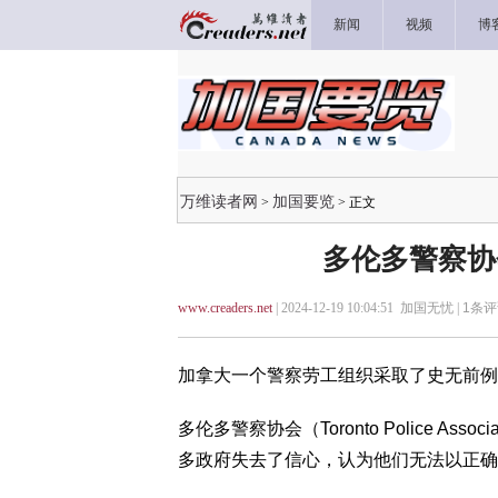
新闻
视频
博
万维读者网
加国要览
>
> 正文
多伦多警察协
www.creaders.net
| 2024-12-19 10:04:51 加国无忧 |
1
条评
加拿大一个警察劳工组织采取了史无前例
多伦多警察协会（Toronto Police As
多政府失去了信心，认为他们无法以正确