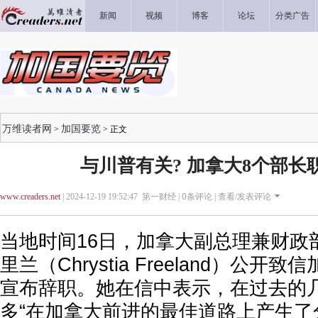
新闻
视频
博客
论坛
分类广告
万维读者网
加国要览
>
> 正文
与川普有关? 加拿大8个部长
www.creaders.net
| 2024-12-19 19:52:47 第一财经 |
0
条评论 |
查看/发表评论
当地时间16日，加拿大副总理兼财政
里兰（Chrystia Freeland）公
宣布辞职。她在信中表示，在过去的
多“在加拿大前进的最佳道路上产生了