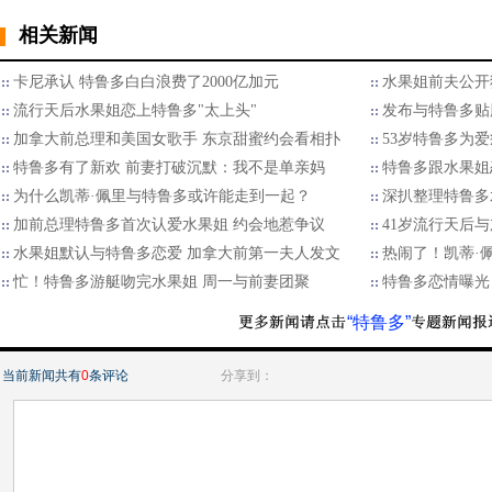
相关新闻
卡尼承认 特鲁多白白浪费了2000亿加元
水果姐前夫公开
流行天后水果姐恋上特鲁多"太上头"
发布与特鲁多贴
加拿大前总理和美国女歌手 东京甜蜜约会看相扑
53岁特鲁多为
特鲁多有了新欢 前妻打破沉默：我不是单亲妈
特鲁多跟水果姐
为什么凯蒂·佩里与特鲁多或许能走到一起？
深扒整理特鲁多
加前总理特鲁多首次认爱水果姐 约会地惹争议
41岁流行天后
水果姐默认与特鲁多恋爱 加拿大前第一夫人发文
热闹了！凯蒂·
忙！特鲁多游艇吻完水果姐 周一与前妻团聚
特鲁多恋情曝光
“特鲁多”
当前新闻共有
0
条评论
分享到：