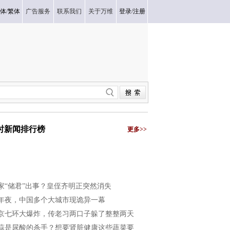
体
/
繁体
广告服务
联系我们
关于万维
登录
/
注册
小时新闻排行榜
更多>>
家“储君”出事？皇侄齐明正突然消失
年夜，中国多个大城市现诡异一幕
京七环大爆炸，传老习两口子躲了整整两天
蒜是尿酸的杀手？想要肾脏健康这些蔬菜要