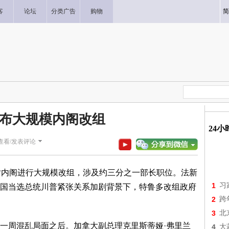
客
论坛
分类广告
购物
简
布大规模内阁改组
24
查看/发表评论
宣布对内阁进行大规模改组，涉及约三分之一部长职位。法新
1
习
国当选总统川普紧张关系加剧背景下，特鲁多改组政府
2
跨
3
北
一周混乱局面之后。加拿大副总理克里斯蒂娅·弗里兰
4
大