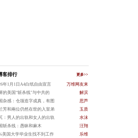
博客排行
更多>>
026年1月1日A4白纸自由宣言
万维网友来
屏的美国“斩杀线”与中共的
解滨
国杂感：仓颉造字成真，有图
思芦
兰芳和兩位仍然在世的入室弟
玉质
芃：男人的出轨和女人的出轨
水沫
国斩杀线：愚昧和麻木
汪翔
0%美国大学毕业生找不到工作
乐维