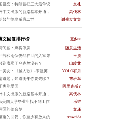
国巨变：特朗普把三大最争议
文礼
外中文出版的新路基本开通，
高伐林
朗普与德皇威廉二世
谢盛友文集
博文回复排行榜
更多>>
湾问题：麻将停牌
随意生活
兰芳和兩位仍然在世的入室弟
玉质
普到底卖了乌克兰没有？
山蛟龙
一美女：《越人歌》-宋祖英
YOLO宥乐
这道题，知道明年你要去哪？
末班车
于离岸爱国
阿里克斯Y
外中文出版的新路基本开通，
高伐林
0%美国大学毕业生找不到工作
乐维
湾区的整合梦
文庙
菓趣的回复，你至少有放风的
renweida