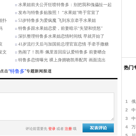
水果姐前夫公开狂喷特鲁多：别把我和傀儡扯一起
发布与特鲁多贴脸照！ “水果姐”终于官宣了
相扑
53岁特鲁多为爱疯魔 飞到东京牵手水果姐
妈
特鲁多跟水果姐恋爱，前妻暗示“失望和愤怒”
深扒整理特鲁多水果姐恋情时间线 早就开始了
议
41岁流行天后与加国前总理官宣恋情 手牵手撒糖
发文
热闹了！凯蒂·佩里首回应认爱特鲁多 前妻晒合
特鲁多恋情曝光 裸上身拥吻凯蒂配芮 画面流出
热门
“特鲁多”
1
俄
2
中
3
中
4
万
评论前需要先
登录
或者
注册
哦
5
川