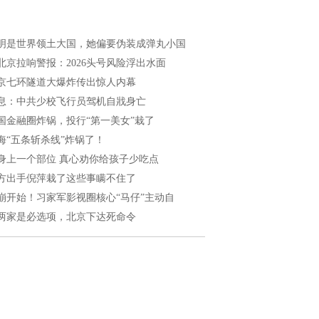
明是世界领土大国，她偏要伪装成弹丸小国
北京拉响警报：2026头号风险浮出水面
京七环隧道大爆炸传出惊人内幕
息：中共少校飞行员驾机自戕身亡
国金融圈炸锅，投行“第一美女”栽了
海“五条斩杀线”炸锅了！
身上一个部位 真心劝你给孩子少吃点
方出手倪萍栽了这些事瞒不住了
崩开始！习家军影视圈核心“马仔”主动自
两家是必选项，北京下达死命令