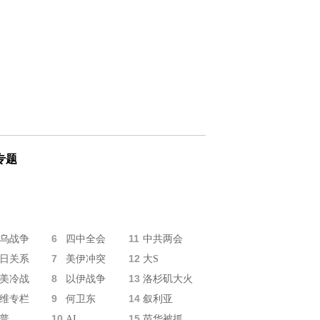
专题
6
11
乌战争
四中全会
中共两会
7
12
日关系
美伊冲突
大S
8
13
美冷战
以伊战争
洛杉矶大火
9
14
维专栏
何卫东
叙利亚
10
15
普
AI
苗华被抓