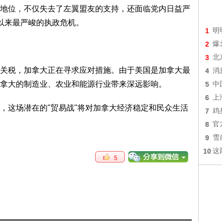
地位，不仅失去了左翼盟友的支持，还面临党内日益严
以来最严峻的执政危机。
1
明
2
爆
3
北
关税，加拿大正在寻求应对措施。由于美国是加拿大最
4
消
拿大的制造业、农业和能源行业带来深远影响。
5
中
6
上
，这场潜在的"贸易战"将对加拿大经济稳定和民众生活
7
鸡
8
官
9
雪
10
这
5