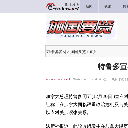
新闻
视频
博
万维读者网
加国要览
>
> 正文
特鲁多宣
www.creaders.net
| 2024-12-20 15:54:04 法广 |
0
条评论 |
加拿大总理特鲁多周五(12月20日 )
社称，在加拿大面临严重政治危机及与美
以应对美加紧张关系。
法新社报道，此轮改组发生在加拿大经历