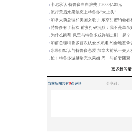
卡尼承认 特鲁多白白浪费了2000亿加元
流行天后水果姐恋上特鲁多"太上头"
加拿大前总理和美国女歌手 东京甜蜜约会看
特鲁多有了新欢 前妻打破沉默：我不是单亲
为什么凯蒂·佩里与特鲁多或许能走到一起？
加前总理特鲁多首次认爱水果姐 约会地惹争
水果姐默认与特鲁多恋爱 加拿大前第一夫人
忙！特鲁多游艇吻完水果姐 周一与前妻团聚
当前新闻共有
0
条评论
分享到：