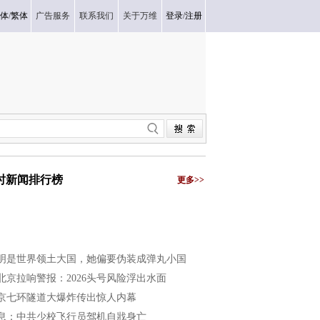
体
/
繁体
广告服务
联系我们
关于万维
登录
/
注册
小时新闻排行榜
更多>>
明是世界领土大国，她偏要伪装成弹丸小国
北京拉响警报：2026头号风险浮出水面
京七环隧道大爆炸传出惊人内幕
息：中共少校飞行员驾机自戕身亡