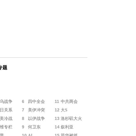
专题
6
11
乌战争
四中全会
中共两会
7
12
日关系
美伊冲突
大S
8
13
美冷战
以伊战争
洛杉矶大火
9
14
维专栏
何卫东
叙利亚
10
15
普
AI
苗华被抓