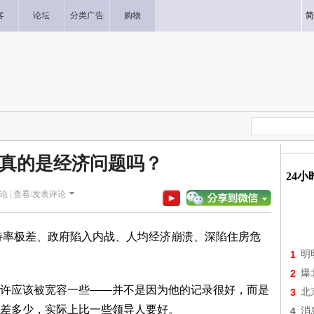
客
论坛
分类广告
购物
简
真的是经济问题吗？
24
论 |
查看/发表评论
率极差、政府陷入内战、人均经济崩溃、深陷住房危
1
明
2
爆
应该被宽容一些——并不是因为他的记录很好，而是
3
北
差多少，实际上比一些领导人要好。
4
消