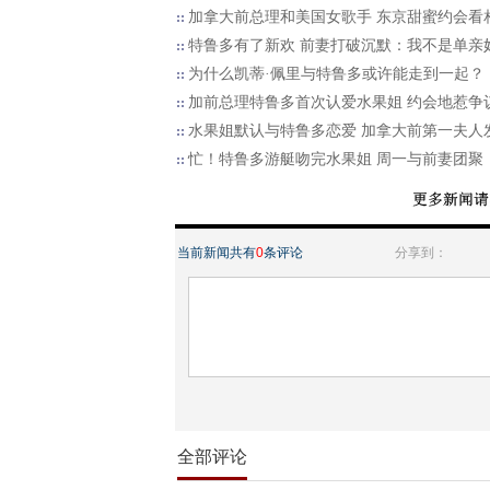
加拿大前总理和美国女歌手 东京甜蜜约会看
特鲁多有了新欢 前妻打破沉默：我不是单亲
为什么凯蒂·佩里与特鲁多或许能走到一起？
加前总理特鲁多首次认爱水果姐 约会地惹争
水果姐默认与特鲁多恋爱 加拿大前第一夫人
忙！特鲁多游艇吻完水果姐 周一与前妻团聚
当前新闻共有
0
条评论
分享到：
全部评论