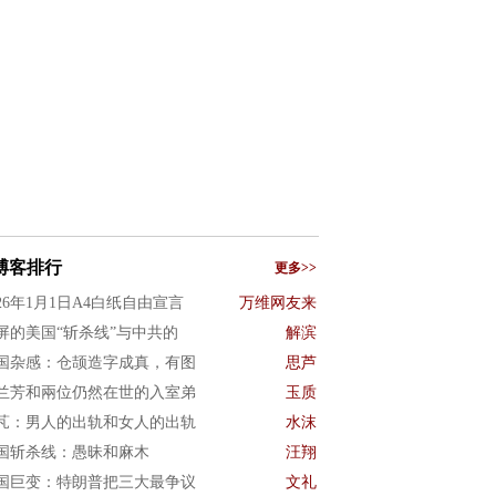
博客排行
更多>>
026年1月1日A4白纸自由宣言
万维网友来
屏的美国“斩杀线”与中共的
解滨
国杂感：仓颉造字成真，有图
思芦
兰芳和兩位仍然在世的入室弟
玉质
芃：男人的出轨和女人的出轨
水沫
国斩杀线：愚昧和麻木
汪翔
国巨变：特朗普把三大最争议
文礼