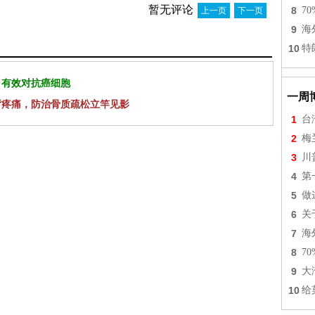
暂无评论
8
7
上一页
下一页
9
海
10
特
 有效对抗癌细胞
一周
背疼痛，防治骨质疏松立竿见影
1
台
2
梅
3
川
4
第
5
做
6
关
7
海
8
7
9
大
10
给