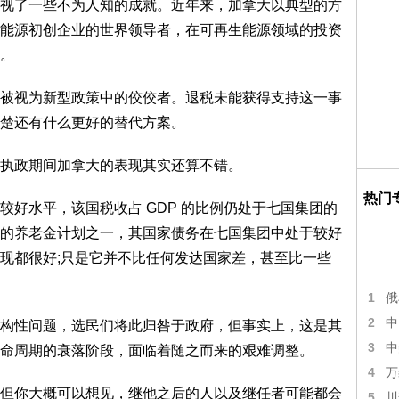
了一些不为人知的成就。近年来，加拿大以典型的方
能源初创企业的世界领导者，在可再生能源领域的投资
。
视为新型政策中的佼佼者。退税未能获得支持这一事
楚还有什么更好的替代方案。
执政期间加拿大的表现其实还算不错。
热门
水平，该国税收占 GDP 的比例仍处于七国集团的
的养老金计划之一，其国家债务在七国集团中处于较好
现都很好;只是它并不比任何发达国家差，甚至比一些
1
俄
2
中
性问题，选民们将此归咎于政府，但事实上，这是其
3
中
命周期的衰落阶段，面临着随之而来的艰难调整。
4
万
你大概可以想见，继他之后的人以及继任者可能都会
5
川