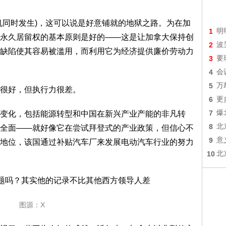
同时发生)，这可以说是好意铺就的地狱之路。为在加
1
明
永久居留权的基本原则是好的——这是让加拿大保持创
2
波
缺陷使其容易被滥用，而利用它为经济提供廉价劳动力
3
要
4
会
5
万
很好，但执行力很差。
6
更
7
爆
化，包括能源转型和中国在新兴产业产能的非凡转
8
北
全面——就好像它在尝试拜登式的产业政策，但信心不
9
意
地位，该国通过补贴汽车厂来发展电动汽车行业的努力
10
北
图源：X