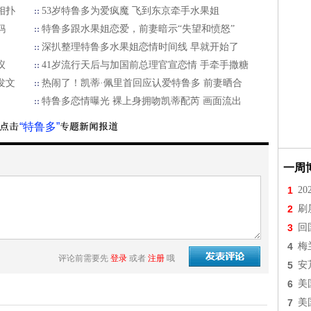
相扑
53岁特鲁多为爱疯魔 飞到东京牵手水果姐
妈
特鲁多跟水果姐恋爱，前妻暗示“失望和愤怒”
深扒整理特鲁多水果姐恋情时间线 早就开始了
议
41岁流行天后与加国前总理官宣恋情 手牵手撒糖
发文
热闹了！凯蒂·佩里首回应认爱特鲁多 前妻晒合
特鲁多恋情曝光 裸上身拥吻凯蒂配芮 画面流出
“特鲁多”
一周
1
2
2
刷
3
回
4
梅
评论前需要先
登录
或者
注册
哦
5
安
6
美
7
美