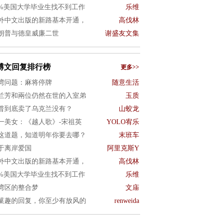
0%美国大学毕业生找不到工作
乐维
外中文出版的新路基本开通，
高伐林
朗普与德皇威廉二世
谢盛友文集
博文回复排行榜
更多>>
湾问题：麻将停牌
随意生活
兰芳和兩位仍然在世的入室弟
玉质
普到底卖了乌克兰没有？
山蛟龙
一美女：《越人歌》-宋祖英
YOLO宥乐
这道题，知道明年你要去哪？
末班车
于离岸爱国
阿里克斯Y
外中文出版的新路基本开通，
高伐林
0%美国大学毕业生找不到工作
乐维
湾区的整合梦
文庙
菓趣的回复，你至少有放风的
renweida