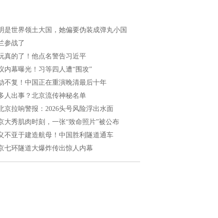
明是世界领土大国，她偏要伪装成弹丸小国
兰参战了
玩真的了！他点名警告习近平
议内幕曝光！习等四人遭“围攻”
劫不复！中国正在重演晚清最后十年
多人出事？北京流传神秘名单
北京拉响警报：2026头号风险浮出水面
京大秀肌肉时刻，一张“致命照片”被公布
义不亚于建造航母！中国胜利隧道通车
京七环隧道大爆炸传出惊人内幕