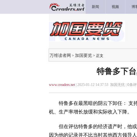
新闻
视频
博
万维读者网
加国要览
>
> 正文
特鲁多下台
www.creaders.net
| 2025-01-12 14:37:53 加国无忧 |
0
条评
特鲁多在最黑暗的阴云下卸任： 支持
机、生产率增长放缓和实际收入下降。
但在评估特鲁多的经济遗产时，他或许
因为他的记录并不比当时其他西方领导人