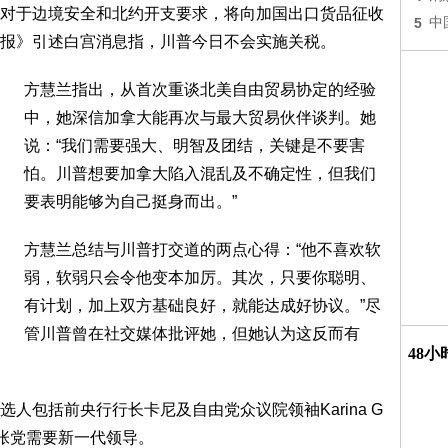
对于边境安全和北约开支要求，将向加国出口货品征收
5
中
时报》引述白宫消息指，川普今日不会实施关税。
方慧兰指出，从首次重谈北美自由贸易协定的经验
中，她深信加拿大能再次与最大贸易伙伴谈判。她
说：“我们需要强大、明智及团结，关键是不要害
怕。川普想要加拿大陷入混乱及不确定性，但我们
要表明能够为自己挺身而出。”
方慧兰总结与川普打交道的两点心得：“他不喜欢软
弱，软弱只会令他变本加厉。其次，只要你聪明、
有计划，加上双方基础良好，就能达成好协议。”尽
管川普曾在社交媒体批评她，但她认为这反而有
48
人包括前央行行长卡尼及自由党众议院领袖Karina G
则主张党需要新一代领导。