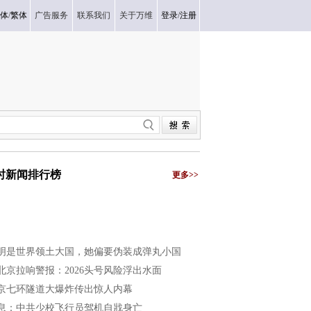
体
/
繁体
广告服务
联系我们
关于万维
登录
/
注册
小时新闻排行榜
更多>>
明是世界领土大国，她偏要伪装成弹丸小国
北京拉响警报：2026头号风险浮出水面
京七环隧道大爆炸传出惊人内幕
息：中共少校飞行员驾机自戕身亡