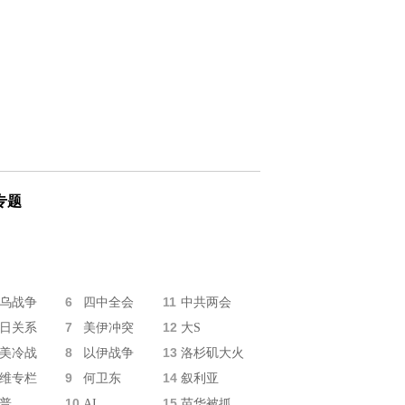
专题
6
11
乌战争
四中全会
中共两会
7
12
日关系
美伊冲突
大S
8
13
美冷战
以伊战争
洛杉矶大火
9
14
维专栏
何卫东
叙利亚
10
15
普
AI
苗华被抓