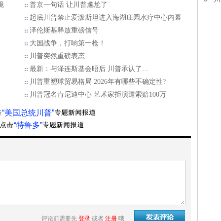
境
普京一句话 让川普尴尬了
起底川普禁止爱泼斯坦进入海湖庄园水疗中心内幕
泽伦斯基释放重磅信号
大国战争，打响第一枪！
川普突然重磅表态
最新：与泽连斯基会晤后 川普承认了…
川普重塑球贸易格局 2026年有哪些不确定性?
川普冠名肯尼迪中心 艺术家拒演遭索赔100万
“美国总统川普”
“特鲁多”
评论前需要先
登录
或者
注册
哦