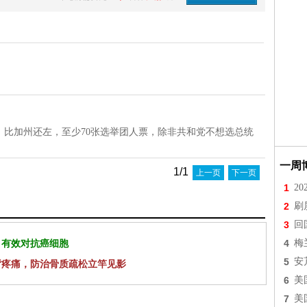
万，比加州还左，至少70张选举团人票，除非共和党不想选总统
一周
1/1
上一页
下一页
1
2
2
刷
3
回
4
梅
 有效对抗癌细胞
5
安
背疼痛，防治骨质疏松立竿见影
6
美
7
美