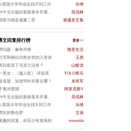
0%美国大学毕业生找不到工作
乐维
外中文出版的新路基本开通，
高伐林
朗普与德皇威廉二世
谢盛友文集
博文回复排行榜
更多>>
湾问题：麻将停牌
随意生活
兰芳和兩位仍然在世的入室弟
玉质
普到底卖了乌克兰没有？
山蛟龙
一美女：《越人歌》-宋祖英
YOLO宥乐
这道题，知道明年你要去哪？
末班车
于离岸爱国
阿里克斯Y
外中文出版的新路基本开通，
高伐林
0%美国大学毕业生找不到工作
乐维
湾区的整合梦
文庙
菓趣的回复，你至少有放风的
renweida