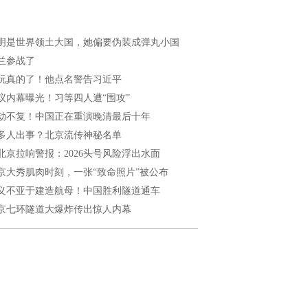
明是世界领土大国，她偏要伪装成弹丸小国
兰参战了
玩真的了！他点名警告习近平
议内幕曝光！习等四人遭“围攻”
劫不复！中国正在重演晚清最后十年
多人出事？北京流传神秘名单
北京拉响警报：2026头号风险浮出水面
京大秀肌肉时刻，一张“致命照片”被公布
义不亚于建造航母！中国胜利隧道通车
京七环隧道大爆炸传出惊人内幕