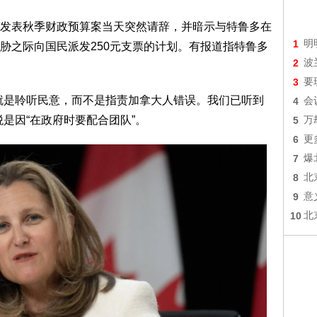
发表秋季财政预算案当天突然请辞，并暗示与特鲁多在
1
明
胁之际向国民派发250元支票的计划。有报道指特鲁多
2
波
3
要
就是聆听民意，而不是指责加拿大人错误。我们已听到
4
会
是因“在政府时要配合团队”。
5
万
6
更
7
爆
8
北
9
意
10
北