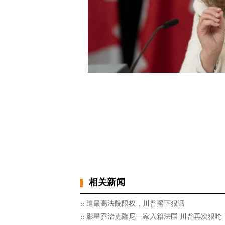
相关新闻
遭最高法院限权，川普撂下狠话
影星乔治克隆尼一家入籍法国 川普再次狠呛