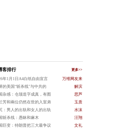
博客排行
更多>>
026年1月1日A4白纸自由宣言
万维网友来
屏的美国“斩杀线”与中共的
解滨
国杂感：仓颉造字成真，有图
思芦
兰芳和兩位仍然在世的入室弟
玉质
芃：男人的出轨和女人的出轨
水沫
国斩杀线：愚昧和麻木
汪翔
国巨变：特朗普把三大最争议
文礼