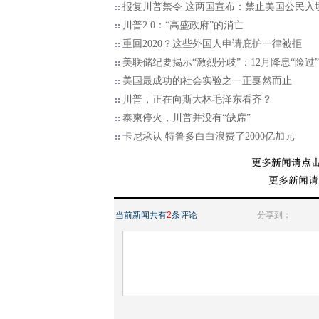
报复川普禁令 这两国宣布：禁止美国公民入
川普2.0：“高盛政府”的消亡
重回2020？这些外国人申请庇护一律被拒
美联储纪要揭示“激烈分歧”：12月降息“险过”
美国最成功的社会实验之一正戛然而止
川普，正在向斯大林毛泽东看齐？
泰柬停火，川普并没有“缺席”
卡尼承认 特鲁多白白浪费了2000亿加元
当前新闻共有
2
条评论
分享到：