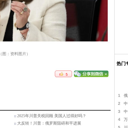
（图：资料图片）
热门
5
1
俄
2
中
3
中
2025年川普关税回顾 美国人过得好吗？
4
万
大反转！川普：俄罗斯阻碍和平进展
5
川