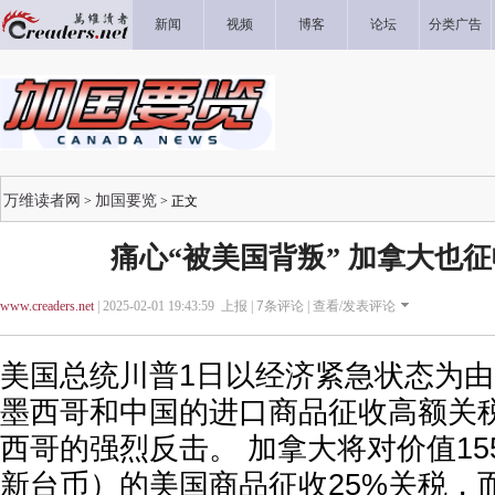
新闻
视频
博客
论坛
分类广告
万维读者网
加国要览
>
> 正文
痛心“被美国背叛” 加拿大也征
www.creaders.net
| 2025-02-01 19:43:59 上报 |
7
条评论 |
查看/发表评论
美国总统川普1日以经济紧急状态为
墨西哥和中国的进口商品征收高额关
西哥的强烈反击。 加拿大将对价值155
新台币）的美国商品征收25%关税，