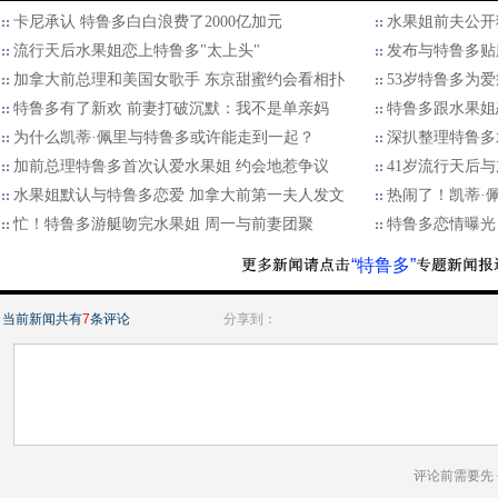
卡尼承认 特鲁多白白浪费了2000亿加元
水果姐前夫公开
流行天后水果姐恋上特鲁多"太上头"
发布与特鲁多贴
加拿大前总理和美国女歌手 东京甜蜜约会看相扑
53岁特鲁多为
特鲁多有了新欢 前妻打破沉默：我不是单亲妈
特鲁多跟水果姐
为什么凯蒂·佩里与特鲁多或许能走到一起？
深扒整理特鲁多
加前总理特鲁多首次认爱水果姐 约会地惹争议
41岁流行天后
水果姐默认与特鲁多恋爱 加拿大前第一夫人发文
热闹了！凯蒂·
忙！特鲁多游艇吻完水果姐 周一与前妻团聚
特鲁多恋情曝光
“特鲁多”
当前新闻共有
7
条评论
分享到：
评论前需要先