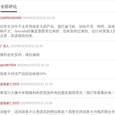
全部评论
100656392000
2025年02月02日 16:29
日常生活中不太常用加拿大的产品，庞巴迪飞机，咱也不买。呵呵。加拿
响不大。Avocado好像是墨西哥过来的，也有加州过来的。估计对美国
点贵，应该很快回来。
广东人.
2025年02月02日 02:42
攘外必先安内，堵住漏洞
abc987654
2025年02月02日 01:18
加拿大对没产品应征收税50%
逆我者亡2025
2025年02月01日 22:29
希望川大傻今年能顺利的把美国所有的盟友都得罪光！我们等着看好戏！
逆我者亡2025
2025年02月01日 22:05
吴敬中：试问加拿大让美国买的阿拉斯加？我更支持加拿大与俄罗斯合并