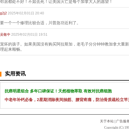
邻居都处不好！不如去死！让美国灭亡是每个加拿大人的愿望！
g2j2
2025年02月01日 20:40
要一个一个修理比较合适，川普急功近利了。
吴敬中
2025年02月01日 19:51
宠坏的孩子。如果美国没有购买阿拉斯加，老毛子分分钟钟教加拿大重新
理起来顺畅。
实用资讯
抗癌明星组合 多年口碑保证！天然植物萃取 有效对抗癌细胞
中老年补钙必备，2星期消除夜间抽筋、腰背疼痛，防治骨质疏松立竿
关于本站
|
广告服
Copyright (C) 199