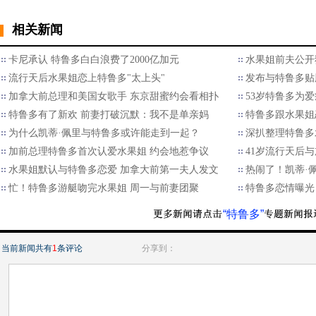
相关新闻
卡尼承认 特鲁多白白浪费了2000亿加元
水果姐前夫公开
流行天后水果姐恋上特鲁多"太上头"
发布与特鲁多贴
加拿大前总理和美国女歌手 东京甜蜜约会看相扑
53岁特鲁多为
特鲁多有了新欢 前妻打破沉默：我不是单亲妈
特鲁多跟水果姐
为什么凯蒂·佩里与特鲁多或许能走到一起？
深扒整理特鲁多
加前总理特鲁多首次认爱水果姐 约会地惹争议
41岁流行天后
水果姐默认与特鲁多恋爱 加拿大前第一夫人发文
热闹了！凯蒂·
忙！特鲁多游艇吻完水果姐 周一与前妻团聚
特鲁多恋情曝光
“特鲁多”
当前新闻共有
1
条评论
分享到：