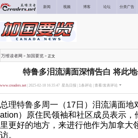
新闻
视频
博客
论坛
分类广告
万维读者网
加国要览
>
> 正文
特鲁多泪流满面深情告白 将此
www.creaders.net
| 2025-02-18 16:35:47 星岛日报 |
1
条评论 |
查看/发表评论
总理特鲁多周一（17日）泪流满面地对海
ation）原住民领袖和社区成员表示
里更好的地方，来进行他作为加拿大
访。