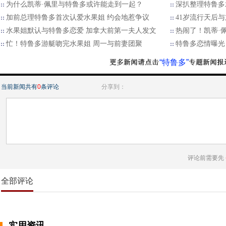
为什么凯蒂·佩里与特鲁多或许能走到一起？
深扒整理特鲁多
加前总理特鲁多首次认爱水果姐 约会地惹争议
41岁流行天后
水果姐默认与特鲁多恋爱 加拿大前第一夫人发文
热闹了！凯蒂·
忙！特鲁多游艇吻完水果姐 周一与前妻团聚
特鲁多恋情曝光
“特鲁多”
当前新闻共有
0
条评论
分享到：
评论前需要先
全部评论
实用资讯