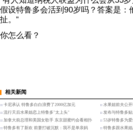
“有人知道纳税人联盟为什么会从55
假设特鲁多会活到90岁吗？答案是：
扯。”
你怎么看？
相关新闻
卡尼承认 特鲁多白白浪费了2000亿加元
水果姐前夫公开
流行天后水果姐恋上特鲁多"太上头"
发布与特鲁多贴
加拿大前总理和美国女歌手 东京甜蜜约会看相扑
53岁特鲁多为
特鲁多有了新欢 前妻打破沉默：我不是单亲妈
特鲁多跟水果姐