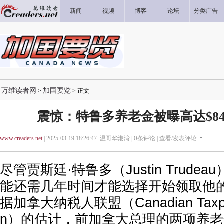
新闻
视频
博客
论坛
分类广告
万维读者网
加国要览
>
> 正文
震惊：特鲁多养老金被曝高达$84
www.creaders.net
| 2025-03-19 18:26:47 温哥华港湾 |
0
条评论 |
查看/发表评论
尽管贾斯廷·特鲁多（Justin Trude
能还需几年时间才能选择开始领取他
据加拿大纳税人联盟（Canadian Taxpaye
n）的估计，前加拿大总理的两项养老