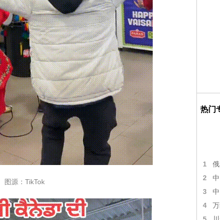
热门
1
俄
2
中
图源：TikTok
3
中
4
万
5
川