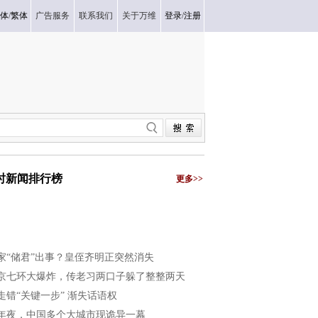
体
/
繁体
广告服务
联系我们
关于万维
登录
/
注册
小时新闻排行榜
更多>>
家“储君”出事？皇侄齐明正突然消失
京七环大爆炸，传老习两口子躲了整整两天
走错“关键一步” 渐失话语权
年夜，中国多个大城市现诡异一幕