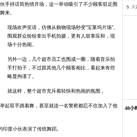
伙手持话筒热情开场，这一举动吸引了不少顾客驻足围
5
大
舞来。
现场欢声笑语，仿佛从购物现场秒变“宝莱坞片场”。
围观群众纷纷拿出手机拍摄，更有人鼓掌应和，现
场十分热闹。
另外一边，几个超市员工也围成一圈，随着音乐拍
手打拍子，不过跟其他几个顾客相比，看起来有些
略显拘谨了。
就这样，整个超市充斥着轻快和热闹的氛围 。
举起双手跳着舞，甚至就连一名警察都忍不住加入了他
48
的印度小伙表演了传统舞蹈。