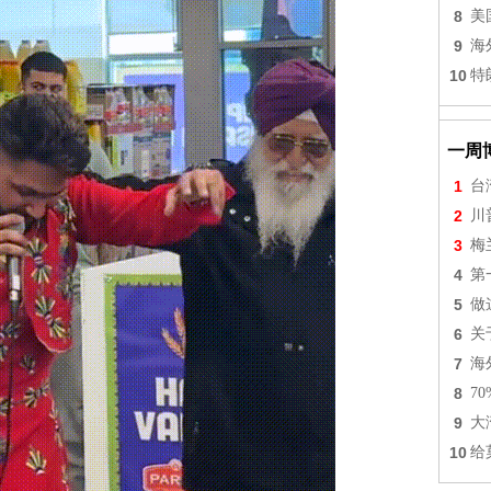
8
美
9
海
10
特
一周
1
台
2
川
3
梅
4
第
5
做
6
关
7
海
8
7
9
大
10
给