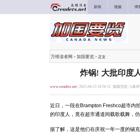
新闻
视频
博
万维读者网
加国要览
>
> 正文
炸锅! 大批印度
www.creaders.net
| 2025-04-15 10:56:12 加国无忧 |
1
条评
近日，一段在Brampton Freshc
的印度人，竟在超市通道间载歌载舞，仿佛
据了解，这是他们在庆祝一年一度的锡克教光明