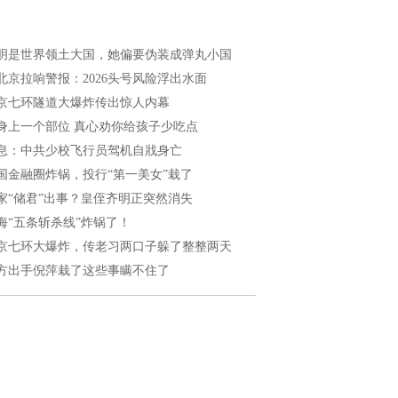
明是世界领土大国，她偏要伪装成弹丸小国
北京拉响警报：2026头号风险浮出水面
京七环隧道大爆炸传出惊人内幕
身上一个部位 真心劝你给孩子少吃点
息：中共少校飞行员驾机自戕身亡
国金融圈炸锅，投行“第一美女”栽了
家“储君”出事？皇侄齐明正突然消失
海“五条斩杀线”炸锅了！
京七环大爆炸，传老习两口子躲了整整两天
方出手倪萍栽了这些事瞒不住了