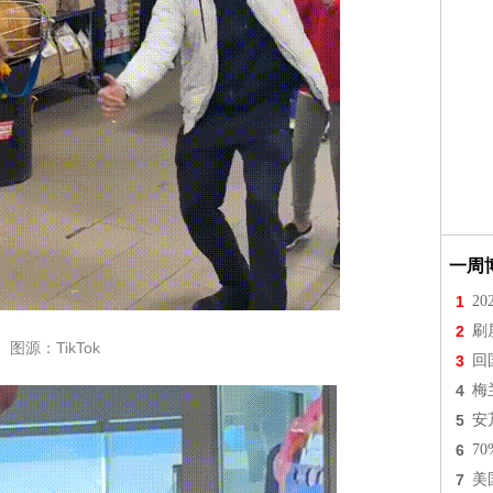
一周
1
2
2
刷
图源：TikTok
3
回
4
梅
5
安
6
7
7
美