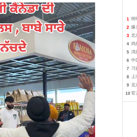
1
明
2
爆
3
北
4
鸡
5
消
6
中
7
习
8
上
9
北
10
官