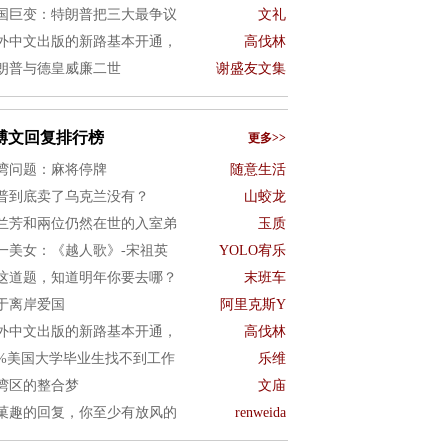
国巨变：特朗普把三大最争议
文礼
外中文出版的新路基本开通，
高伐林
朗普与德皇威廉二世
谢盛友文集
博文回复排行榜
更多>>
湾问题：麻将停牌
随意生活
普到底卖了乌克兰没有？
山蛟龙
兰芳和兩位仍然在世的入室弟
玉质
一美女：《越人歌》-宋祖英
YOLO宥乐
这道题，知道明年你要去哪？
末班车
于离岸爱国
阿里克斯Y
外中文出版的新路基本开通，
高伐林
0%美国大学毕业生找不到工作
乐维
湾区的整合梦
文庙
菓趣的回复，你至少有放风的
renweida