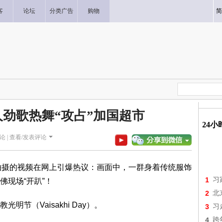
客
论坛
分类广告
购物
简
人劲歌热舞“攻占”加国超市
24
论 |
查看/发表评论
o超市内拍摄的视频在网上引爆热议：画面中，一群身着传统服饰
1
习
现场“开趴”！
2
北
节（Vaisakhi Day）。
3
习
4
跨