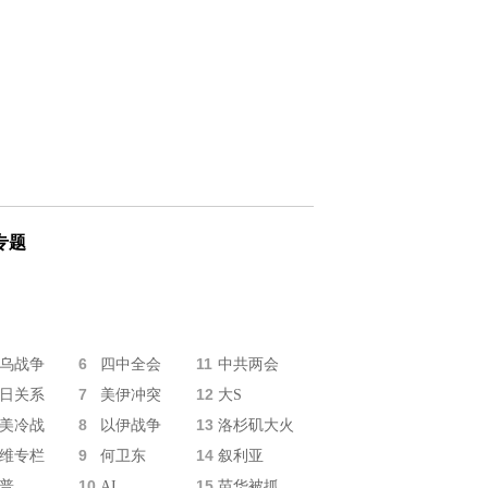
专题
6
11
乌战争
四中全会
中共两会
7
12
日关系
美伊冲突
大S
8
13
美冷战
以伊战争
洛杉矶大火
9
14
维专栏
何卫东
叙利亚
10
15
普
AI
苗华被抓