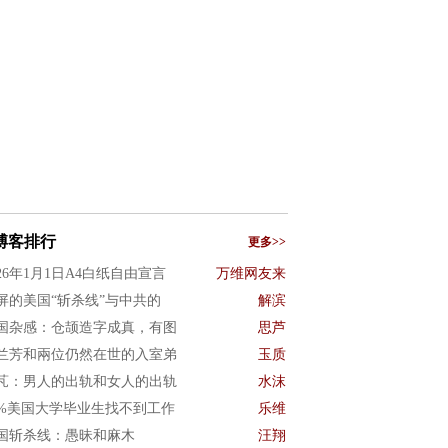
博客排行
更多>>
026年1月1日A4白纸自由宣言
万维网友来
屏的美国“斩杀线”与中共的
解滨
国杂感：仓颉造字成真，有图
思芦
兰芳和兩位仍然在世的入室弟
玉质
芃：男人的出轨和女人的出轨
水沫
0%美国大学毕业生找不到工作
乐维
国斩杀线：愚昧和麻木
汪翔