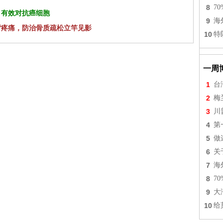
8
7
 有效对抗癌细胞
9
海
背疼痛，防治骨质疏松立竿见影
10
特
一周
1
台
2
梅
3
川
4
第
5
做
6
关
7
海
8
7
9
大
10
给