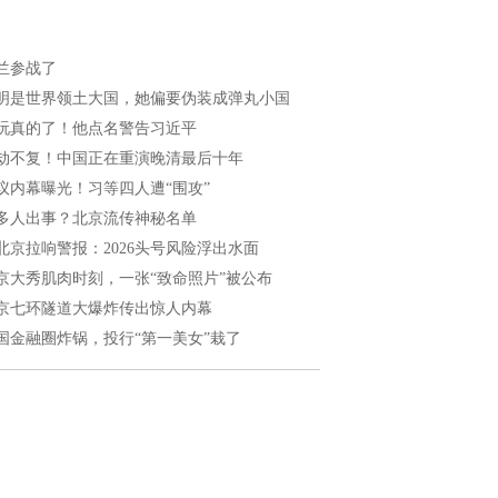
兰参战了
明是世界领土大国，她偏要伪装成弹丸小国
玩真的了！他点名警告习近平
劫不复！中国正在重演晚清最后十年
议内幕曝光！习等四人遭“围攻”
多人出事？北京流传神秘名单
北京拉响警报：2026头号风险浮出水面
京大秀肌肉时刻，一张“致命照片”被公布
京七环隧道大爆炸传出惊人内幕
国金融圈炸锅，投行“第一美女”栽了