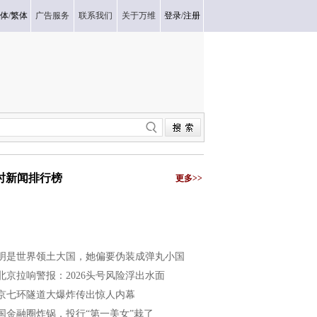
体
/
繁体
广告服务
联系我们
关于万维
登录
/
注册
小时新闻排行榜
更多>>
明是世界领土大国，她偏要伪装成弹丸小国
北京拉响警报：2026头号风险浮出水面
京七环隧道大爆炸传出惊人内幕
国金融圈炸锅，投行“第一美女”栽了