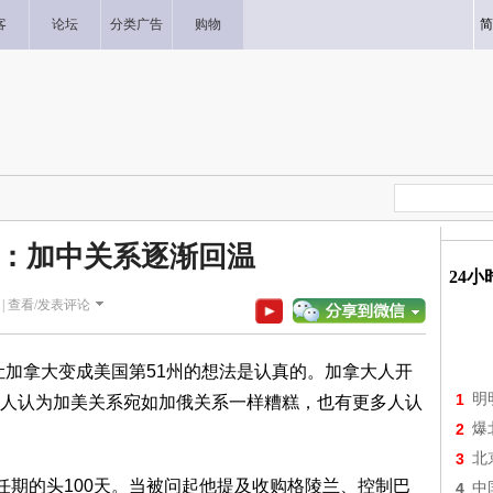
客
论坛
分类广告
购物
简
：加中关系逐渐回温
24
|
查看/发表评论
称，想让加拿大变成美国第51州的想法是认真的。加拿大人开
1
明
人认为加美关系宛如加俄关系一样糟糕，也有更多人认
2
爆
3
北
任期的头100天。当被问起他提及收购格陵兰、控制巴
4
中