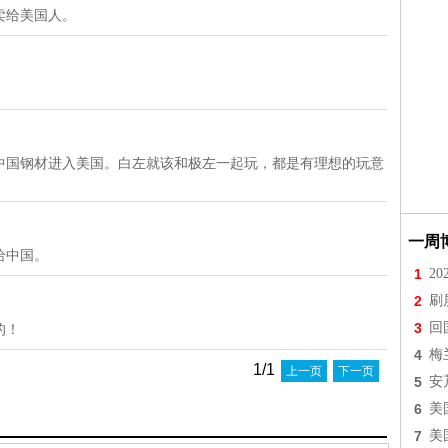
卖给美国人。
中国钢材进入美国。白左就该和极左一起玩，都是有理想的玩意
一周
给中国。
1
2
2
刷
3
回
的！
4
梅
1/1
上一页
下一页
5
安
6
美
7
美