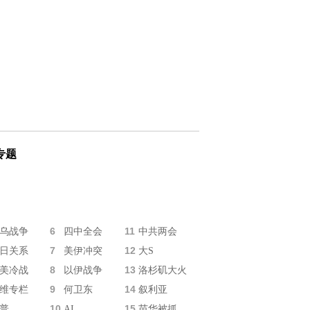
专题
6
11
乌战争
四中全会
中共两会
7
12
日关系
美伊冲突
大S
8
13
美冷战
以伊战争
洛杉矶大火
9
14
维专栏
何卫东
叙利亚
10
15
普
AI
苗华被抓