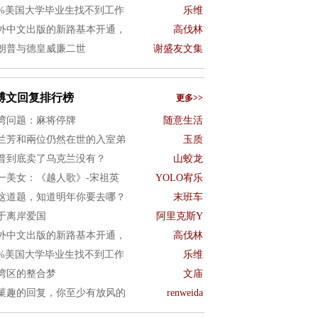
0%美国大学毕业生找不到工作
乐维
外中文出版的新路基本开通，
高伐林
朗普与德皇威廉二世
谢盛友文集
博文回复排行榜
更多>>
湾问题：麻将停牌
随意生活
兰芳和兩位仍然在世的入室弟
玉质
普到底卖了乌克兰没有？
山蛟龙
一美女：《越人歌》-宋祖英
YOLO宥乐
这道题，知道明年你要去哪？
末班车
于离岸爱国
阿里克斯Y
外中文出版的新路基本开通，
高伐林
0%美国大学毕业生找不到工作
乐维
湾区的整合梦
文庙
菓趣的回复，你至少有放风的
renweida