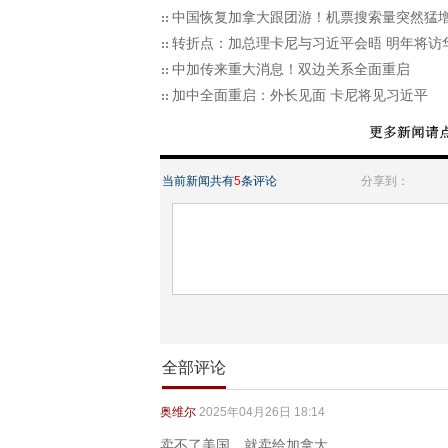
中国恢复加拿大跟团游！机票搜索量突然猛
转折点：加总理卡尼与习近平会晤 明年将访
中加传来重大消息！双边关系全面重启
加中全面重启：外长见面 卡尼将见习近平
当前新闻共有
5
条评论
分享到：
全部评论
奥维尔
2025年04月26日 18:14
卖不了美国，就卖给加拿大。