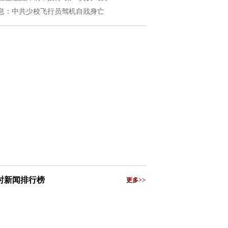
息：中共少校飞行员驾机自戕身亡
小时新闻排行榜
更多>>