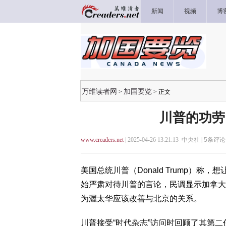
新闻
视频
博
万维读者网
加国要览
>
> 正文
川普的功劳
www.creaders.net
| 2025-04-26 13:21:13 中央社 |
5
条评论 
美国总统川普（Donald Trump）
始严肃对待川普的言论，民调显示加拿大
为渥太华应该改善与北京的关系。
川普接受“时代杂志”访问时回顾了其第二