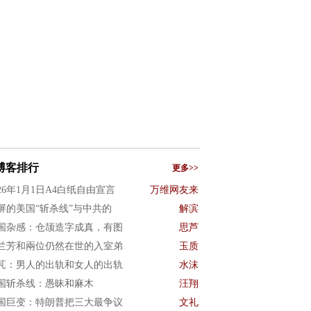
博客排行
更多>>
026年1月1日A4白纸自由宣言
万维网友来
屏的美国“斩杀线”与中共的
解滨
国杂感：仓颉造字成真，有图
思芦
兰芳和兩位仍然在世的入室弟
玉质
芃：男人的出轨和女人的出轨
水沫
国斩杀线：愚昧和麻木
汪翔
国巨变：特朗普把三大最争议
文礼