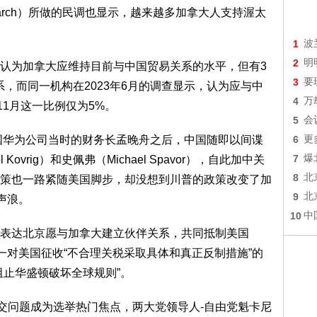
search）所做的民调也显示，越来越多加拿大人支持渥太
1
波
2
明
认为加拿大应维持目前与中国贸易关系的水平，但有3
3
要
，而同一机构在2023年6月的调查显示，认为应与中
4
万
11月这一比例仅为5%。
5
会
中国华为公司当时的财务长孟晚舟之后，中国随即以间谍
6
更
7
爆
Kovrig）和史佩弗（Michael Spavor），自此加中关
8
北
策也一路紧随美国脚步，却没想到川普的政策改变了加
9
北
声浪。
10
中
表达北京愿与加拿大建立伙伴关系，共同抵制美国
一对美国征收“不合理关税采取具体和真正反制措施”的
阻止华盛顿破坏全球规则”。
外交问题成为选举热门焦点，两大党领导人-自由党魁卡尼