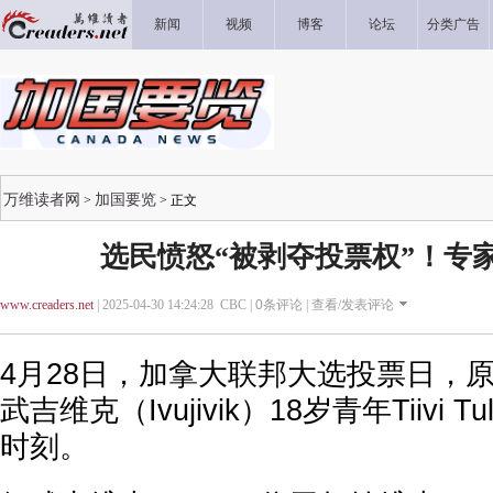
新闻
视频
博客
论坛
分类广告
万维读者网
加国要览
>
> 正文
选民愤怒“被剥夺投票权”！专
www.creaders.net
| 2025-04-30 14:24:28 CBC |
0
条评论 |
查看/发表评论
4月28日，加拿大联邦大选投票日，
武吉维克（Ivujivik）18岁青年Tiivi 
时刻。