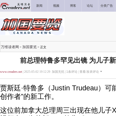
新闻
视频
博客
论坛
分类广告
万维读者网
加国要览
>
> 正文
前总理特鲁多罕见出镜 为儿子新歌
www.creaders.net
| 2025-05-02 19:12:29 加国无忧 |
1
条评论 |
查看/发表评论
贾斯廷·特鲁多（Justin Trudeau
创作者”的新工作。
这位前加拿大总理周三出现在他儿子Xavie