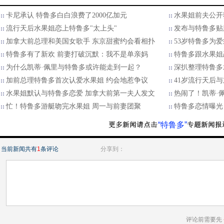
卡尼承认 特鲁多白白浪费了2000亿加元
水果姐前夫公开
流行天后水果姐恋上特鲁多"太上头"
发布与特鲁多贴
加拿大前总理和美国女歌手 东京甜蜜约会看相扑
53岁特鲁多为
特鲁多有了新欢 前妻打破沉默：我不是单亲妈
特鲁多跟水果姐
为什么凯蒂·佩里与特鲁多或许能走到一起？
深扒整理特鲁多
加前总理特鲁多首次认爱水果姐 约会地惹争议
41岁流行天后
水果姐默认与特鲁多恋爱 加拿大前第一夫人发文
热闹了！凯蒂·
忙！特鲁多游艇吻完水果姐 周一与前妻团聚
特鲁多恋情曝光
“特鲁多”
当前新闻共有
1
条评论
分享到：
评论前需要先