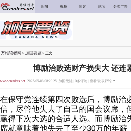
新闻
视频
博客
论坛
分类广告
万维读者网
加国要览
>
> 正文
博励治败选财产损失大 还连
www.creaders.net
| 2025-05-08 08:29:25 加国无忧 |
0
条评论 |
查看/发表评论
在保守党连续第四次败选后，博励治
信，尽管他失去了自己的国会议席，
赢得下次大选的合适人选。而博励治
席就意味着他失去了至少30万的年薪