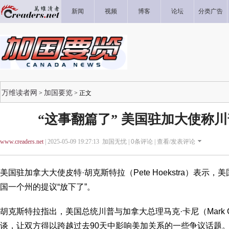
新闻
视频
博客
论坛
分类广告
万维读者网
加国要览
>
> 正文
“这事翻篇了” 美国驻加大使称
www.creaders.net
| 2025-05-09 19:27:13 加国无忧 |
0
条评论 |
查看/发表评论
美国驻加拿大大使皮特·胡克斯特拉（Pete Hoekstra）表
国一个州的提议“放下了”。
胡克斯特拉指出，美国总统川普与加拿大总理马克·卡尼（Mark C
谈，让双方得以跨越过去90天中影响美加关系的一些争议话题