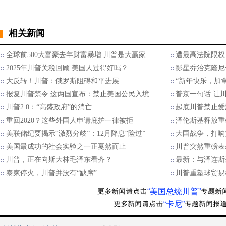
相关新闻
全球前500大富豪去年财富暴增 川普是大赢家
遭最高法院限权
2025年川普关税回顾 美国人过得好吗？
影星乔治克隆尼
大反转！川普：俄罗斯阻碍和平进展
“新年快乐，加
报复川普禁令 这两国宣布：禁止美国公民入境
普京一句话 让
川普2.0：“高盛政府”的消亡
起底川普禁止爱
重回2020？这些外国人申请庇护一律被拒
泽伦斯基释放重
美联储纪要揭示“激烈分歧”：12月降息“险过”
大国战争，打响
美国最成功的社会实验之一正戛然而止
川普突然重磅表
川普，正在向斯大林毛泽东看齐？
最新：与泽连斯
泰柬停火，川普并没有“缺席”
川普重塑球贸易格
“美国总统川普”
“卡尼”