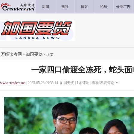
新闻
视频
博客
论坛
分类广告
万维读者网
加国要览
>
> 正文
一家四口偷渡全冻死，蛇头面
www.creaders.net
| 2025-05-28 09:35:14 加国无忧 |
1
条评论 |
查看/发表评论