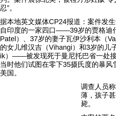
忍”。
据本地英文媒体CP24报道：案件发生于
自印度的一家四口——39岁的贾格迪什·
Patel）、37岁的妻子瓦伊沙利本（Vais
的女儿维汉吉（Vihangi）和3岁的儿
ik）——被发现死于曼尼托巴省一处
当时他们试图在零下35摄氏度的暴风
美国。
调查人员称
薄，孩子甚
毙。