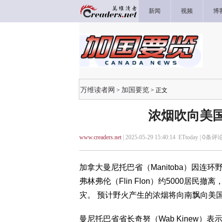
新闻
视频
博
万维读者网
加国要览
>
> 正文
浓烟吹向美国
www.creaders.net
| 2025-05-29 15:40:14 ETtoday |
0
条评论
加拿大曼尼托巴省（Manitoba）因连
弗林弗伦（Flin Flon）约5000居民撤
灾。 预计野火产生的浓烟将向南飘向美
曼尼托巴省省长奇努（Wab Kinew）