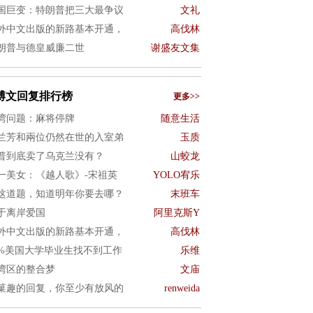
国巨变：特朗普把三大最争议
文礼
外中文出版的新路基本开通，
高伐林
朗普与德皇威廉二世
谢盛友文集
博文回复排行榜
更多>>
湾问题：麻将停牌
随意生活
兰芳和兩位仍然在世的入室弟
玉质
普到底卖了乌克兰没有？
山蛟龙
一美女：《越人歌》-宋祖英
YOLO宥乐
这道题，知道明年你要去哪？
末班车
于离岸爱国
阿里克斯Y
外中文出版的新路基本开通，
高伐林
0%美国大学毕业生找不到工作
乐维
湾区的整合梦
文庙
菓趣的回复，你至少有放风的
renweida