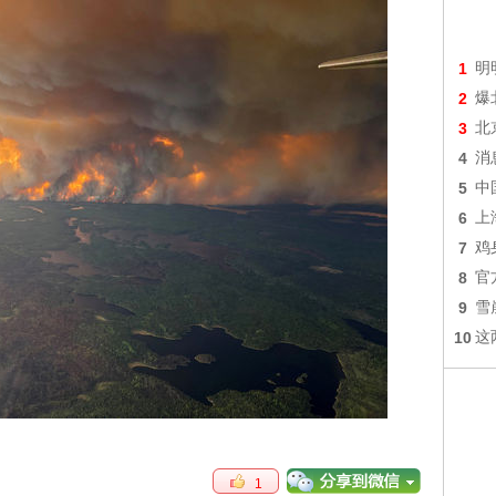
1
明
2
爆
3
北
4
消
5
中
6
上
7
鸡
8
官
9
雪
10
这
1