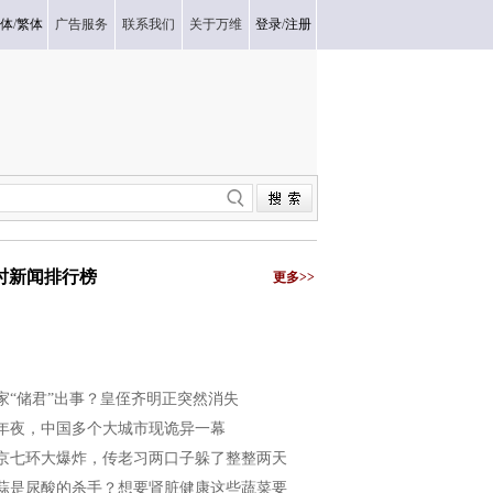
体
/
繁体
广告服务
联系我们
关于万维
登录
/
注册
小时新闻排行榜
更多>>
家“储君”出事？皇侄齐明正突然消失
年夜，中国多个大城市现诡异一幕
京七环大爆炸，传老习两口子躲了整整两天
蒜是尿酸的杀手？想要肾脏健康这些蔬菜要