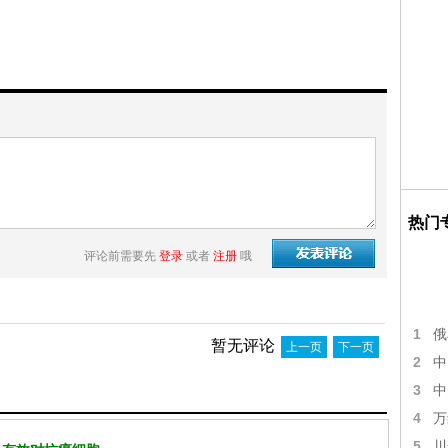
热门
评论前需要先
登录
或者
注册
哦
1
俄
暂无评论
上一页
下一页
2
中
3
中
4
万
5
川