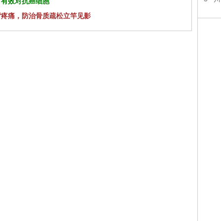
 有效对抗癌细胞
背疼痛，防治骨质疏松立竿见影