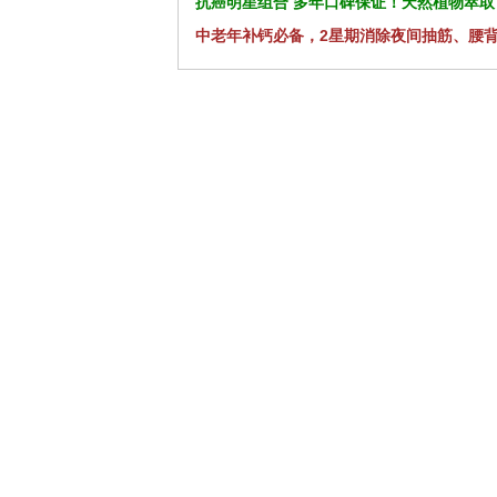
抗癌明星组合 多年口碑保证！天然植物萃取
中老年补钙必备，2星期消除夜间抽筋、腰