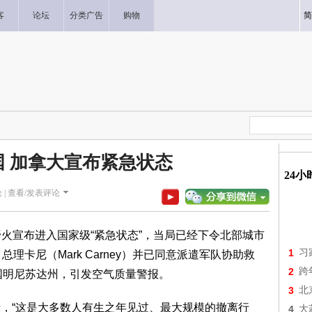
客
论坛
分类广告
购物
简
 加拿大宣布紧急状态
24
 |
查看/发表评论
环野火宣布进入国家级“紧急状态”，当局已经下令北部城市
1
习
离，总理卡尼（Mark Carney）并已同意派遣军队协助救
2
跨
国明尼苏达州，引发空气质量警报。
3
北
表示，“这是大多数人有生之年见过、最大规模的撤离行
4
大