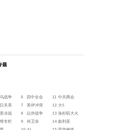
专题
6
11
乌战争
四中全会
中共两会
7
12
日关系
美伊冲突
大S
8
13
美冷战
以伊战争
洛杉矶大火
9
14
维专栏
何卫东
叙利亚
10
15
普
AI
苗华被抓