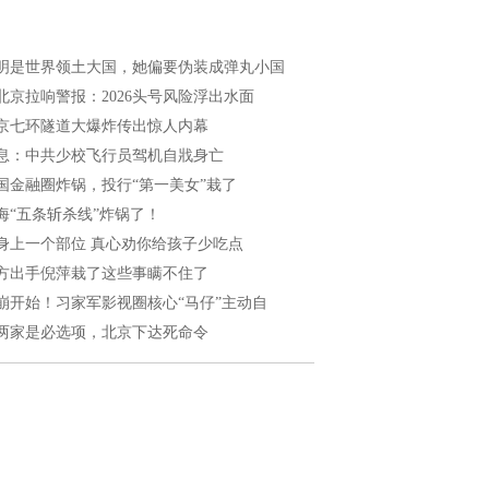
明是世界领土大国，她偏要伪装成弹丸小国
北京拉响警报：2026头号风险浮出水面
京七环隧道大爆炸传出惊人内幕
息：中共少校飞行员驾机自戕身亡
国金融圈炸锅，投行“第一美女”栽了
海“五条斩杀线”炸锅了！
身上一个部位 真心劝你给孩子少吃点
方出手倪萍栽了这些事瞒不住了
崩开始！习家军影视圈核心“马仔”主动自
两家是必选项，北京下达死命令