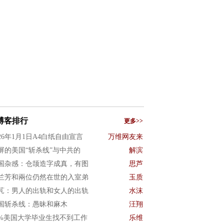
博客排行
更多>>
026年1月1日A4白纸自由宣言
万维网友来
屏的美国“斩杀线”与中共的
解滨
国杂感：仓颉造字成真，有图
思芦
兰芳和兩位仍然在世的入室弟
玉质
芃：男人的出轨和女人的出轨
水沫
国斩杀线：愚昧和麻木
汪翔
0%美国大学毕业生找不到工作
乐维