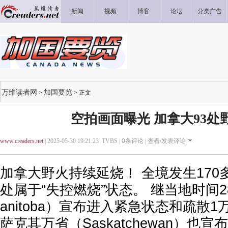
新闻
视频
博客
论坛
分类广告
万维读者网
加国要览
>
> 正文
空拍画面曝光 加拿大93处
www.creaders.net
| 2025-05-30 19:21:23 TVBS |
0
条评论 |
查看/发表评论
加拿大野火持续延烧！ 全境发生170
处属于“失控燃烧”状态。 继当地时间
anitoba）宣布进入紧急状态和疏散1
萨克其万省（Saskatchewan）也