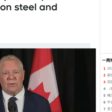
一周
1
2
2
刷
3
回
4
（
5
梅
6
中
7
安