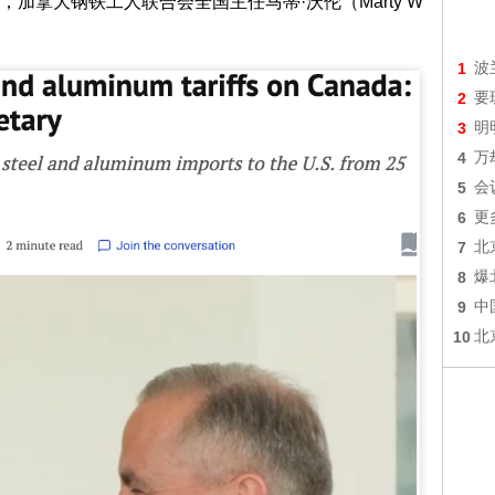
加拿大钢铁工人联合会全国主任马蒂·沃伦（Marty W
1
波
2
要
3
明
4
万
5
会
6
更
7
北
8
爆
9
中
10
北