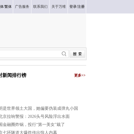
体
/
繁体
广告服务
联系我们
关于万维
登录
/
注册
小时新闻排行榜
更多>>
明是世界领土大国，她偏要伪装成弹丸小国
北京拉响警报：2026头号风险浮出水面
国金融圈炸锅，投行“第一美女”栽了
京七环隧道大爆炸传出惊人内幕