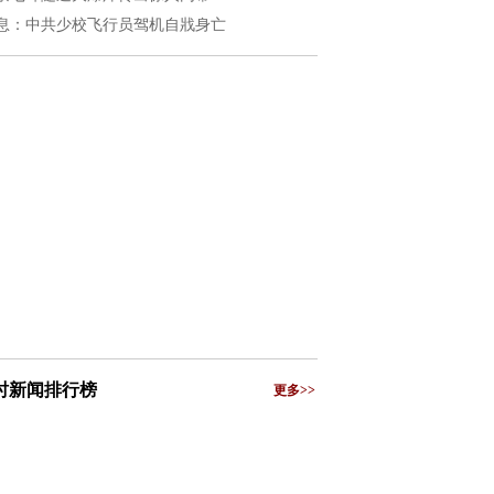
息：中共少校飞行员驾机自戕身亡
小时新闻排行榜
更多>>