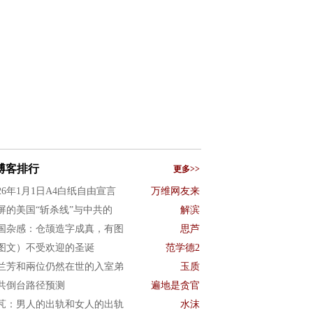
博客排行
更多>>
026年1月1日A4白纸自由宣言
万维网友来
屏的美国“斩杀线”与中共的
解滨
国杂感：仓颉造字成真，有图
思芦
图文）不受欢迎的圣诞
范学德2
兰芳和兩位仍然在世的入室弟
玉质
共倒台路径预测
遍地是贪官
芃：男人的出轨和女人的出轨
水沫