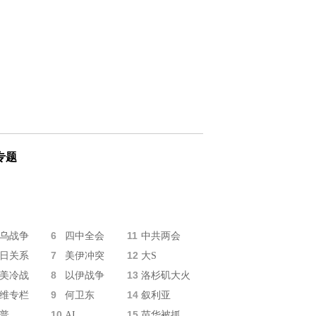
专题
6
11
乌战争
四中全会
中共两会
7
12
日关系
美伊冲突
大S
8
13
美冷战
以伊战争
洛杉矶大火
9
14
维专栏
何卫东
叙利亚
10
15
普
AI
苗华被抓