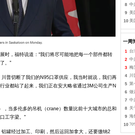
8
中
9
美
10
美
一周
1
台
展时，福特说道：“我们将尽可能地把每一个部件都转
2
中
了。”
3
梅
4
川
，川普切断了我们的N95口罩供应，我当时就说，我们再
5
第
行业都站了起来，我们正在安大略省通过3M公司生产N
6
做
7
中
8
关
ams），当多伦多的吊机（crane）数量比前十大城市的总和
9
海
口工字梁。”
10
7
税，铝罐经过加工、印刷，然后运回加拿大，还要缴纳2