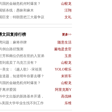
共国的金融危机何时爆发？
山蛟龙
国斩杀线：愚昧和麻木
汪翔
国巨变：特朗普把三大最争议
文礼
博文回复排行榜
更多>>
湾问题：麻将停牌
随意生活
共倒台路径预测
遍地是贪官
兰芳和兩位仍然在世的入室弟
玉质
普到底卖了乌克兰没有？
山蛟龙
一美女：《越人歌》-宋祖英
YOLO宥乐
这道题，知道明年你要去哪？
末班车
共国的金融危机何时爆发？
山蛟龙
于离岸爱国
阿里克斯Y
外中文出版的新路基本开通，
高伐林
0%美国大学毕业生找不到工作
乐维