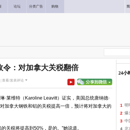
客
论坛
分类广告
购物
简
政令：对加拿大关税翻倍
24
|
查看/发表评论
维特（Karoline Leavitt）证实，美国总统唐纳德·
1
明
对加拿大钢铁和铝的关税提高一倍，预计将对加拿大的
2
爆
3
中
的关税将提高到50%，是的。”她说道。
4
北