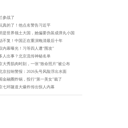
兰参战了
玩真的了！他点名警告习近平
明是世界领土大国，她偏要伪装成弹丸小国
劫不复！中国正在重演晚清最后十年
议内幕曝光！习等四人遭“围攻”
多人出事？北京流传神秘名单
京大秀肌肉时刻，一张“致命照片”被公布
北京拉响警报：2026头号风险浮出水面
国金融圈炸锅，投行“第一美女”栽了
京七环隧道大爆炸传出惊人内幕