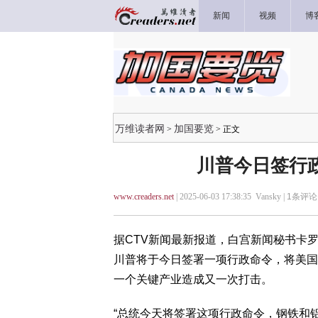
新闻
视频
博
万维读者网
加国要览
>
> 正文
川普今日签行
www.creaders.net
| 2025-06-03 17:38:35 Vansky |
1
条评论 
据CTV新闻最新报道，白宫新闻秘书卡罗琳·莱
川普将于今日签署一项行政命令，将美国
一个关键产业造成又一次打击。
“总统今天将签署这项行政命令，钢铁和铝