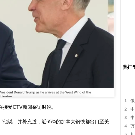
热门
1
俄
在接受CTV新闻采访时说。
2
中
3
中
。”他说，并补充道，近65%的加拿大钢铁都出口至美
4
万
5
川