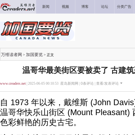
新闻
视频
博客
论坛
分类广告
万维读者网
加国要览
>
> 正文
温哥华最美街区要被卖了 古建
www.creaders.net
| 2025-06-05 00:10:53 星岛新闻网 |
0
条评论 |
查看/发表评论
自 1973 年以来，戴维斯 (John Dav
温哥华快乐山街区 (Mount Pleasant
色彩鲜艳的历史古宅。