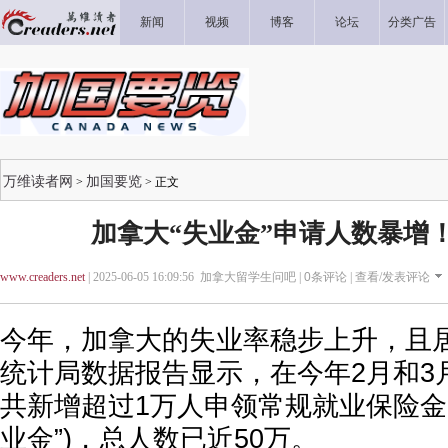
新闻
视频
博客
论坛
分类广告
万维读者网
加国要览
>
> 正文
加拿大“失业金”申请人数暴增！
www.creaders.net
| 2025-06-05 16:09:56 加拿大留学生问吧 |
0
条评论 |
查看/发表评论
今年，加拿大的失业率稳步上升，且
统计局数据报告显示，在今年2月和3
共新增超过1万人申领常规就业保险金
业金”)，总人数已近50万。