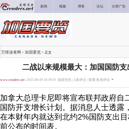
新闻
视频
博客
论坛
分类广告
万维读者网
加国要览
>
> 正文
二战以来规模最大：加国国防支出提
www.creaders.net
| 2025-06-09 10:39:03 加国无忧 |
1
条评论 |
查看/发表评论
加拿大总理卡尼即将宣布联邦政府自
国防开支增长计划。据消息人士透露
在本财年内就达到北约2%国防支出
前公布的时间表。