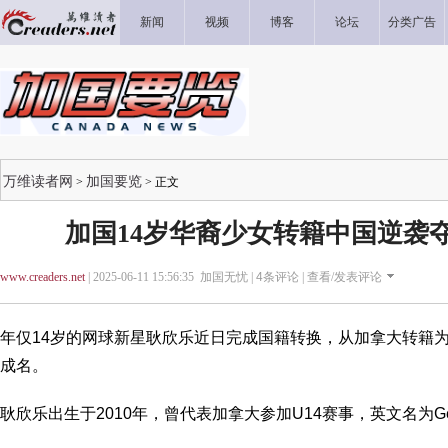
新闻
视频
博客
论坛
分类广告
万维读者网
加国要览
>
> 正文
加国14岁华裔少女转籍中国逆袭
www.creaders.net
| 2025-06-11 15:56:35 加国无忧 |
4
条评论 |
查看/发表评论
年仅14岁的网球新星耿欣乐近日完成国籍转换，从加拿大转籍
成名。
耿欣乐出生于2010年，曾代表加拿大参加U14赛事，英文名为Geng