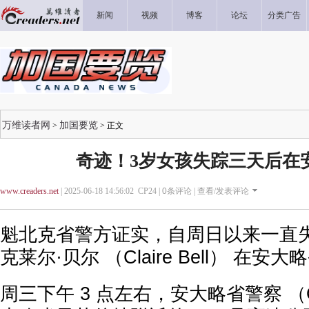
新闻
视频
博客
论坛
分类广告
万维读者网
加国要览
>
> 正文
奇迹！3岁女孩失踪三天后在
www.creaders.net
| 2025-06-18 14:56:02 CP24 |
0
条评论 |
查看/发表评论
魁北克省警方证实，自周日以来一直
克莱尔·贝尔 （Claire Bell） 在
周三下午 3 点左右，安大略省警察 （