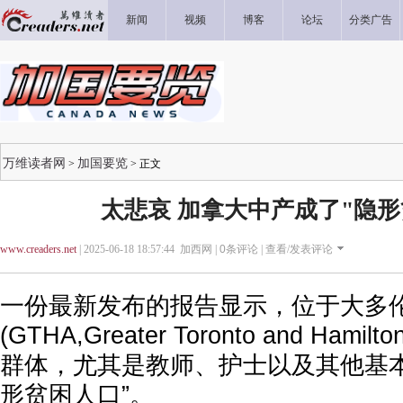
新闻
视频
博客
论坛
分类广告
万维读者网
加国要览
>
> 正文
太悲哀 加拿大中产成了"隐形
www.creaders.net
| 2025-06-18 18:57:44 加西网 |
0
条评论 |
查看/发表评论
一份最新发布的报告显示，位于大多
(GTHA,Greater Toronto and Hami
群体，尤其是教师、护士以及其他基本
形贫困人口”。