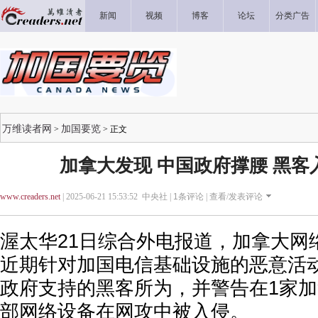
新闻
视频
博客
论坛
分类广告
万维读者网
加国要览
>
> 正文
加拿大发现 中国政府撑腰 黑客
www.creaders.net
| 2025-06-21 15:53:52 中央社 |
1
条评论 |
查看/发表评论
渥太华21日综合外电报道，加拿大网
近期针对加国电信基础设施的恶意活
政府支持的黑客所为，并警告在1家加
部网络设备在网攻中被入侵。