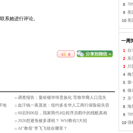
8
7
9
美
联系她进行评论。
10
美
一周
1
台
6
2
东
3
川
4
梅
5
第
6
做
数
调查报告：曼哈顿华埠贵族化 导致华裔人口流失
7
关
平地
血汗钱一夜蒸发：纽约多名华人工商行保险箱失窃
8
海
60后到00后，我家两代4位程序员戳中的残酷真相
9
7
2026想避免被多课税？ WSJ教你3大招
10
强
AI"教母"李飞飞错在哪里？