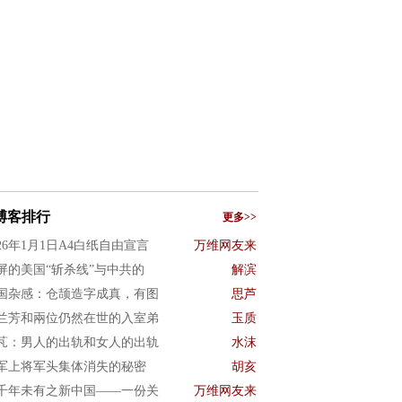
博客排行
更多>>
026年1月1日A4白纸自由宣言
万维网友来
屏的美国“斩杀线”与中共的
解滨
国杂感：仓颉造字成真，有图
思芦
兰芳和兩位仍然在世的入室弟
玉质
芃：男人的出轨和女人的出轨
水沫
军上将军头集体消失的秘密
胡亥
千年未有之新中国——一份关
万维网友来