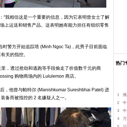
olo)写道：“我相信这是一个重要的信息，因为它表明曾女士了解
场上运送和销售产品。这表明她有能力担任有组织零售
警方开始追踪塔 (Minh Ngoc Ta)，此男子目前面临
商店有关的指控。
热门
天里，透过抢劫和逃跑等手段偷走了价值数千元的商
ssing 购物商场内的 Lululemon 商店。
尔 (Manishkumar Sureshbhai Patel) 进
1
俄
n 装备而被指控的 2 名嫌疑人之一。
2
中
3
中
4
万
5
川