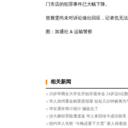
门市店的犯罪事件已大幅下降。
曾雅雯尚未对诉讼做出回应，记者也无法
图：加通社 & 运输警察
相关新闻
20岁华裔女大学生开始存退休金 24岁达6位
华人加州重金购置度假屋 短短几分钟被夷为
华女遇诈将计就计 骗徒怂了
涉大麻轻罪险遭遣返 华人拿回绿卡成功留美
纽约华人失联 “今晚还要下大雪” 家人很着急