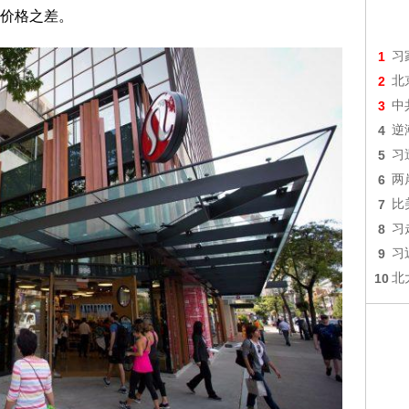
价格之差。
1
习
2
北
3
中
4
逆
5
习
6
两
7
比
8
习
9
习
10
北