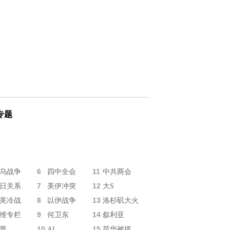
专题
6
11
乌战争
四中全会
中共两会
7
12
日关系
美伊冲突
大S
8
13
美冷战
以伊战争
洛杉矶大火
9
14
维专栏
何卫东
叙利亚
10
15
普
AI
苗华被抓