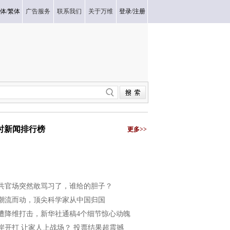
体
/
繁体
广告服务
联系我们
关于万维
登录
/
注册
小时新闻排行榜
更多>>
共官场突然敢骂习了，谁给的胆子？
潮流而动，顶尖科学家从中国归国
遭降维打击，新华社通稿4个细节惊心动魄
岸开打 让家人上战场？ 投票结果超震撼