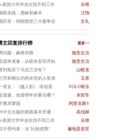
0%美国大学毕业生找不到工作
乐维
国斩杀线：愚昧和麻木
汪翔
国巨变：特朗普把三大最争议
文礼
博文回复排行榜
更多>>
湾问题：麻将停牌
随意生活
亚战争准备：从暗杀安倍开始
随意生活
普到底卖了乌克兰没有？
山蛟龙
兰芳和兩位仍然在世的入室弟
玉质
一美女：《越人歌》-宋祖英
YOLO宥乐
这道题，知道明年你要去哪？
末班车
于离岸爱国
阿里克斯Y
外中文出版的新路基本开通，
高伐林
0%美国大学毕业生找不到工作
乐维
权不受约束：当“比较优势”
遍地是贪官