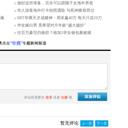
万
做好这些准备，完全可以跟随子女海外养老
华人游客海外打卡拍照遇险 与死神擦肩而过
火爆
MIT华裔天才成赌神：周末赢40万 每天只花10刀
华女嫁白男 竟希望对方年龄“越大越好”
住百万豪宅仍偷窃？南加2华女偷包裹被捕
“华裔”
评论前需要先
登录
或者
注册
哦
暂无评论
上一页
下一页