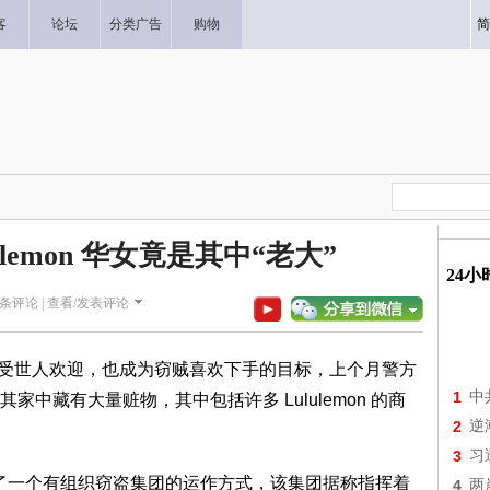
客
论坛
分类广告
购物
简
lemon 华女竟是其中“老大”
24
条评论 |
查看/发表评论
服品牌广受世人欢迎，也成为窃贼喜欢下手的目标，上个月警方
1
中
中藏有大量赃物，其中包括许多 Lululemon 的商
2
逆
3
习
述了一个有组织窃盗集团的运作方式，该集团据称指挥着
4
两