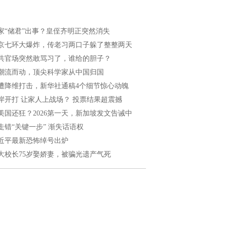
家“储君”出事？皇侄齐明正突然消失
京七环大爆炸，传老习两口子躲了整整两天
共官场突然敢骂习了，谁给的胆子？
潮流而动，顶尖科学家从中国归国
遭降维打击，新华社通稿4个细节惊心动魄
岸开打 让家人上战场？ 投票结果超震撼
美国还狂？2026第一天，新加坡发文告诫中
走错“关键一步” 渐失话语权
近平最新恐怖绰号出炉
大校长75岁娶娇妻，被骗光遗产气死