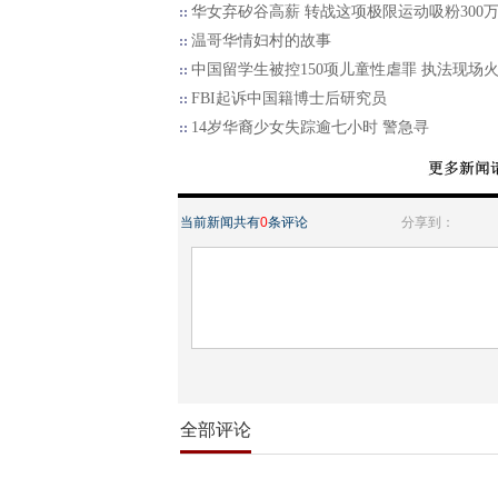
华女弃矽谷高薪 转战这项极限运动吸粉300
温哥华情妇村的故事
中国留学生被控150项儿童性虐罪 执法现场
FBI起诉中国籍博士后研究员
14岁华裔少女失踪逾七小时 警急寻
当前新闻共有
0
条评论
分享到：
全部评论