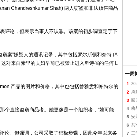
n Chandreshkumar Shah) 两人窃盗和非法贩售商品
表评论，但表示当事人不认罪。该案的初步调查定于下
on 盗窃案”嫌疑人的通讯记录，其中包括罗尔斯顿和奈特 (A
ron Knight)，这对来自素里的夫妇早前已被禁止进入卑诗省的任何 L
一周
1
2
lemon 产品的图片和价格，其中也包括曾雅雯和帕特尔的
2
刷
3
回
4
梅
那个直接盗窃商品者。她更像是一个组织者，“她可能
5
安
6
共
讼发表评论。但强调，公司采取了积极步骤，因此今年以来各
7
三