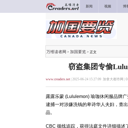
新闻
视频
博
万维读者网
加国要览
>
> 正文
窃盗集团专偷Lulu
www.creaders.net
| 2025-06-24 15:27:09 加拿大都市网 |
0
露露乐蒙 (Lululemon) 瑜珈休闲
逮捕一对涉嫌洗钱的卑诗华人夫妇，查出其家
品。
CBC 循线追踪，获得法庭文件详细描