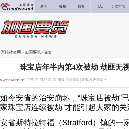
新闻
视频
博客
论坛
分类广告
万维读者网
加国要览
>
> 正文
珠宝店年半内第4次被劫 劫匪无
www.creaders.net
| 2025-06-25 16:21:43 明报 |
3
条评论 |
查看/发表评论
如今安省的治安崩坏，“珠宝店被劫”
家珠宝店连续被劫”才能引起大家的关
安省斯特拉特福（Stratford）镇的