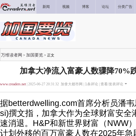
新闻
视频
博客
论坛
分类广告
万维读者网
加国要览
>
> 正文
加拿大净流入富豪人数骤降70%跌
www.creaders.net
| 2025-06-27 20:31:32 加拿大都市网 |
1
条评论 |
查看/发表评论
据betterdwelling.com首席分析员潘韦思
si)撰文指，加拿大作为全球财富安
速消退。H&P和新世界财富（NWW
计划外移的百万富豪人数在2025年