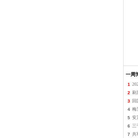
一周
1
2
2
刷
3
回
4
梅
5
安
6
三
7
共