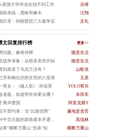
0%美国大学毕业生找不到工作
乐维
国斩杀线：愚昧和麻木
汪翔
国巨变：特朗普把三大最争议
文礼
博文回复排行榜
更多>>
湾问题：麻将停牌
随意生活
亚战争准备：从暗杀安倍开始
随意生活
普到底卖了乌克兰没有？
山蛟龙
兰芳和兩位仍然在世的入室弟
玉质
一美女：《越人歌》-宋祖英
YOLO宥乐
这道题，知道明年你要去哪？
末班车
于离岸爱国
阿里克斯Y
权不受约束：当“比较优势”
遍地是贪官
外中文出版的新路基本开通，
高伐林
知青“横断万重山”也谈“知
横断万重山