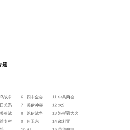
专题
6
11
乌战争
四中全会
中共两会
7
12
日关系
美伊冲突
大S
8
13
美冷战
以伊战争
洛杉矶大火
9
14
维专栏
何卫东
叙利亚
10
15
普
AI
苗华被抓