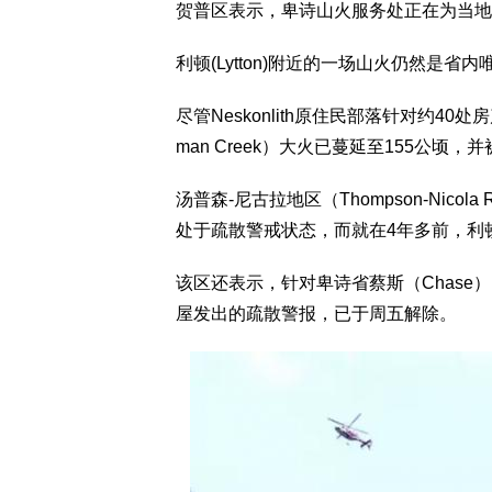
贺普区表示，卑诗山火服务处正在为当地
利顿(Lytton)附近的一场山火仍然是省
尽管Neskonlith原住民部落针对约4
man Creek）大火已蔓延至155公顷，
汤普森-尼古拉地区（Thompson-Nicola
处于疏散警戒状态，而就在4年多前，利
该区还表示，针对卑诗省蔡斯（Chase）以西
屋发出的疏散警报，已于周五解除。