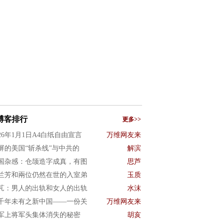
博客排行
更多>>
026年1月1日A4白纸自由宣言
万维网友来
屏的美国“斩杀线”与中共的
解滨
国杂感：仓颉造字成真，有图
思芦
兰芳和兩位仍然在世的入室弟
玉质
芃：男人的出轨和女人的出轨
水沫
千年未有之新中国——一份关
万维网友来
军上将军头集体消失的秘密
胡亥