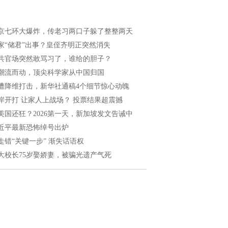
京七环大爆炸，传老习两口子躲了整整两天
家“储君”出事？皇侄齐明正突然消失
共官场突然敢骂习了，谁给的胆子？
潮流而动，顶尖科学家从中国归国
遭降维打击，新华社通稿4个细节惊心动魄
岸开打 让家人上战场？ 投票结果超震撼
美国还狂？2026第一天，新加坡发文告诫中
近平最新恐怖绰号出炉
走错“关键一步” 渐失话语权
大校长75岁娶娇妻，被骗光遗产气死