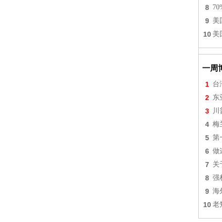
8
7
9
美
10
美
一周
1
台
2
东
3
川
4
梅
5
第
6
做
7
关
8
强
9
海
10
老