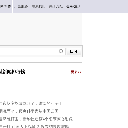
体
/
繁体
广告服务
联系我们
关于万维
登录
/
注册
小时新闻排行榜
更多>>
共官场突然敢骂习了，谁给的胆子？
潮流而动，顶尖科学家从中国归国
遭降维打击，新华社通稿4个细节惊心动魄
岸开打 让家人上战场？ 投票结果超震撼