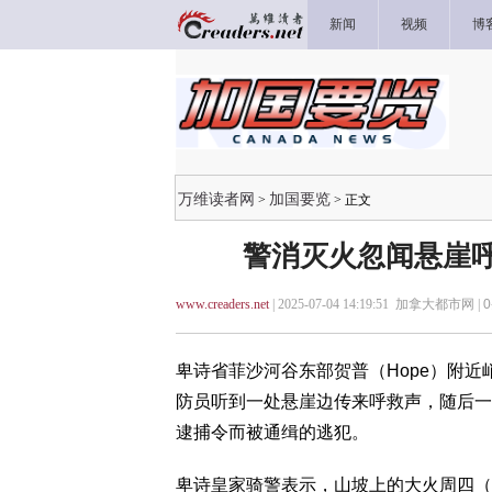
新闻
视频
博
万维读者网
加国要览
>
> 正文
警消灭火忽闻悬崖呼
www.creaders.net
| 2025-07-04 14:19:51 加拿大都市网 |
0
卑诗省菲沙河谷东部贺普（Hope）附
防员听到一处悬崖边传来呼救声，随后一
逮捕令而被通缉的逃犯。
卑诗皇家骑警表示，山坡上的大火周四（