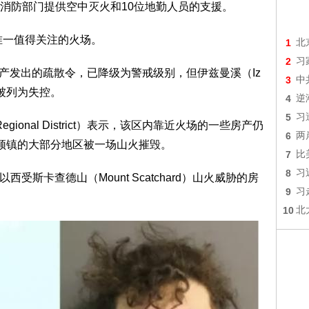
消防部门提供空中灭火和10位地勤人员的支援。
内唯一值得关注的火场。
1
北
2
习
0处房产发出的疏散令，已降级为警戒级别，但伊兹曼溪（Iz
3
中
并被列为失控。
4
逆
5
习
 Regional District）表示，该区内靠近火场的一些房产仍
6
两
顿镇的大部分地区被一场山火摧毁。
7
比
8
习
受斯卡查德山（Mount Scatchard）山火威胁的房
9
习
10
北