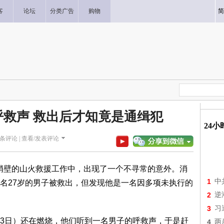
客
论坛
分类广告
购物
简
救声 救出后才知竟是通缉犯
24
条评论 |
查看/发表评论
近峭壁的山火救援工作中，出现了一个不寻常的意外。消
1
中
名27岁的男子被救出，但发现他是一名因多项未执行的
2
逆
3
习
3日）还在燃烧，他们听到一名男子的呼救声，于是赶
4
两