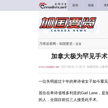
新闻
视频
博
万维读者网
加国要览
>
> 正文
加拿大极为罕见手术
www.creaders.net
| 2025-08-02 11:36:23 加国无忧 |
1
条评
一位失明超过十年的卑诗省女子如今重见
居住在卑诗省维多利亚的Gail Lane，是加拿大
的人，全国目前仅三人接受此手术。