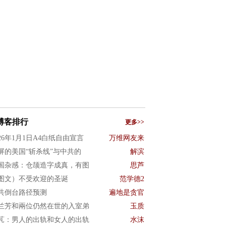
博客排行
更多>>
026年1月1日A4白纸自由宣言
万维网友来
屏的美国“斩杀线”与中共的
解滨
国杂感：仓颉造字成真，有图
思芦
图文）不受欢迎的圣诞
范学德2
共倒台路径预测
遍地是贪官
兰芳和兩位仍然在世的入室弟
玉质
芃：男人的出轨和女人的出轨
水沫