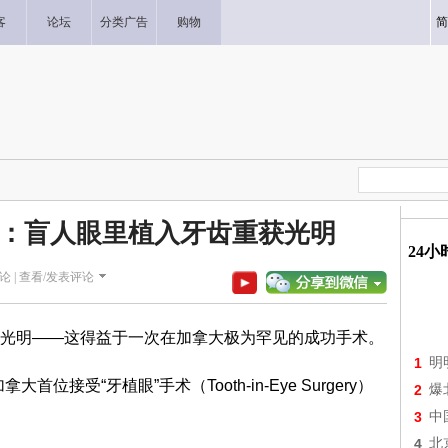
客
论坛
分类广告
购物
简
：盲人眼里植入牙齿重获光明
24
论 |
查看/发表评论
光明——这得益于一次在加拿大极为罕见的成功手术。
1
明
首位接受“牙植眼”手术（Tooth-in-Eye Surgery）
2
爆
3
中
4
北