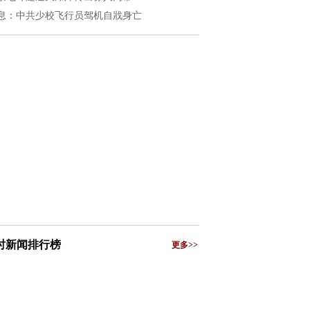
息：中共少校飞行员驾机自戕身亡
小时新闻排行榜
更多>>