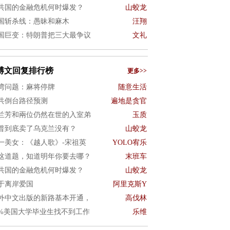
共国的金融危机何时爆发？
山蛟龙
国斩杀线：愚昧和麻木
汪翔
国巨变：特朗普把三大最争议
文礼
博文回复排行榜
更多>>
湾问题：麻将停牌
随意生活
共倒台路径预测
遍地是贪官
兰芳和兩位仍然在世的入室弟
玉质
普到底卖了乌克兰没有？
山蛟龙
一美女：《越人歌》-宋祖英
YOLO宥乐
这道题，知道明年你要去哪？
末班车
共国的金融危机何时爆发？
山蛟龙
于离岸爱国
阿里克斯Y
外中文出版的新路基本开通，
高伐林
0%美国大学毕业生找不到工作
乐维