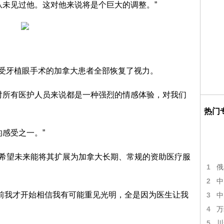
从未见过他。这对他来说将是个巨大的调整。”
示，三位接受牙植眼手术的加拿大患者全部恢复了视力。
对所有医护人员来说都是一种强烈的情感体验，对我们
热门
感受之一。”
ey希望未来能将其扩展为加拿大长期、常规的资助医疗服
1
俄
2
中
年前我才开始相信我有可能重见光明，全是因为医生让我
3
中
4
万
5
川