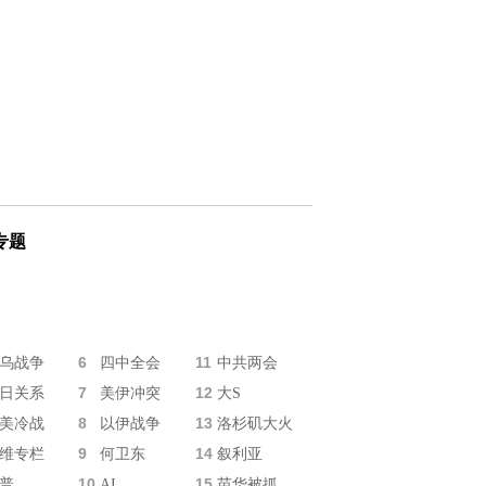
专题
6
11
乌战争
四中全会
中共两会
7
12
日关系
美伊冲突
大S
8
13
美冷战
以伊战争
洛杉矶大火
9
14
维专栏
何卫东
叙利亚
10
15
普
AI
苗华被抓