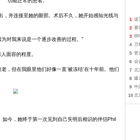
功能正常的患者。
取出，并连接至她的眼部。术后不久，她开始感知光线与
1
波
2
要
3
明
因为对我来说是一个逐步改善的过程。”
4
万
5
更
亲人面容的程度。
6
会
衰老，但在我眼里他们好像一直‘被冻结’在十年前。他们
7
北
8
爆
9
中
10
北
明。如今，她终于第一次见到自己失明后相识的伴侣Phil