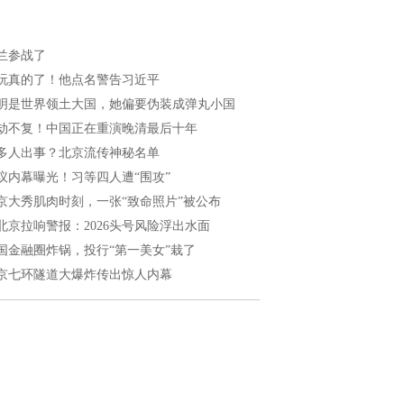
兰参战了
玩真的了！他点名警告习近平
明是世界领土大国，她偏要伪装成弹丸小国
劫不复！中国正在重演晚清最后十年
多人出事？北京流传神秘名单
议内幕曝光！习等四人遭“围攻”
京大秀肌肉时刻，一张“致命照片”被公布
北京拉响警报：2026头号风险浮出水面
国金融圈炸锅，投行“第一美女”栽了
京七环隧道大爆炸传出惊人内幕