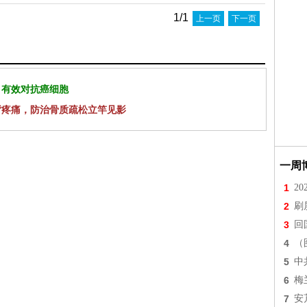
1/1
上一页
下一页
 有效对抗癌细胞
背疼痛，防治骨质疏松立竿见影
一周
1
2
2
刷
3
回
4
（
5
中
6
梅
7
安