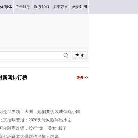
体
/
繁体
广告服务
联系我们
关于万维
登录
/
注册
小时新闻排行榜
更多>>
明是世界领土大国，她偏要伪装成弹丸小国
北京拉响警报：2026头号风险浮出水面
国金融圈炸锅，投行“第一美女”栽了
京七环隧道大爆炸传出惊人内幕