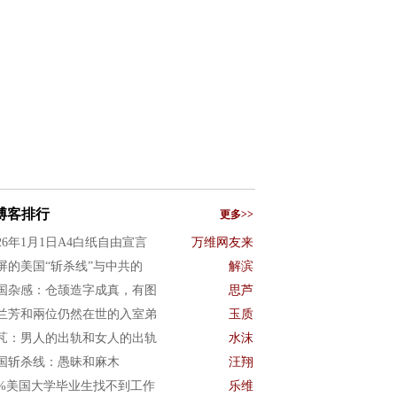
博客排行
更多>>
026年1月1日A4白纸自由宣言
万维网友来
屏的美国“斩杀线”与中共的
解滨
国杂感：仓颉造字成真，有图
思芦
兰芳和兩位仍然在世的入室弟
玉质
芃：男人的出轨和女人的出轨
水沫
国斩杀线：愚昧和麻木
汪翔
0%美国大学毕业生找不到工作
乐维