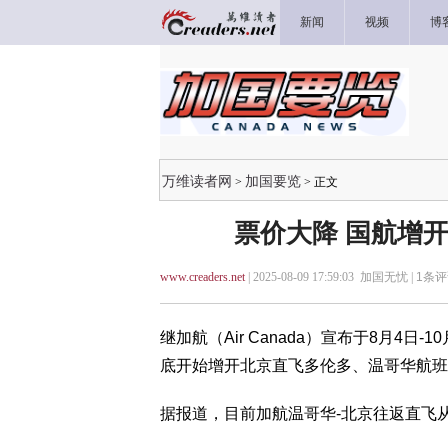
新闻
视频
博
万维读者网
加国要览
>
> 正文
票价大降 国航增
www.creaders.net
| 2025-08-09 17:59:03 加国无忧 |
1
条评
继加航（Air Canada）宣布于8月4日
底开始增开北京直飞多伦多、温哥华航班
据报道，目前加航温哥华-北京往返直飞从