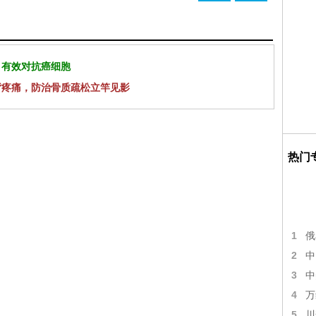
 有效对抗癌细胞
背疼痛，防治骨质疏松立竿见影
热门
1
俄
2
中
3
中
4
万
5
川