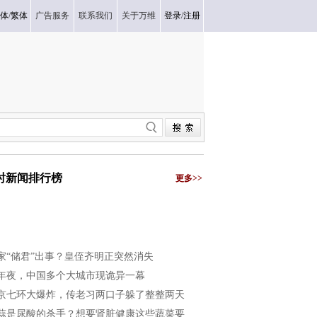
体
/
繁体
广告服务
联系我们
关于万维
登录
/
注册
小时新闻排行榜
更多>>
家“储君”出事？皇侄齐明正突然消失
年夜，中国多个大城市现诡异一幕
京七环大爆炸，传老习两口子躲了整整两天
蒜是尿酸的杀手？想要肾脏健康这些蔬菜要