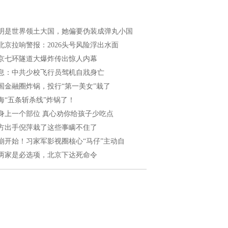
明是世界领土大国，她偏要伪装成弹丸小国
北京拉响警报：2026头号风险浮出水面
京七环隧道大爆炸传出惊人内幕
息：中共少校飞行员驾机自戕身亡
国金融圈炸锅，投行“第一美女”栽了
海“五条斩杀线”炸锅了！
身上一个部位 真心劝你给孩子少吃点
方出手倪萍栽了这些事瞒不住了
崩开始！习家军影视圈核心“马仔”主动自
两家是必选项，北京下达死命令