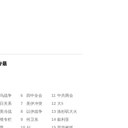
专题
6
11
乌战争
四中全会
中共两会
7
12
日关系
美伊冲突
大S
8
13
美冷战
以伊战争
洛杉矶大火
9
14
维专栏
何卫东
叙利亚
10
15
普
AI
苗华被抓