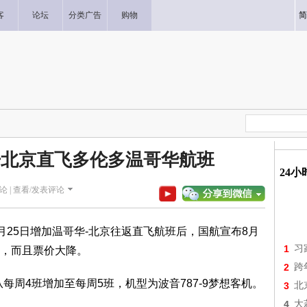
客
论坛
分类广告
购物
简
开北京直飞多伦多温哥华航班
24
论 |
查看/发表评论
-10月25日增加温哥华-北京往返直飞航班后，国航宣布8月
1
习
，而且票价大降。
2
跨
每周4班增加至每周5班，机型为波音787-9梦想客机。
3
北
4
大