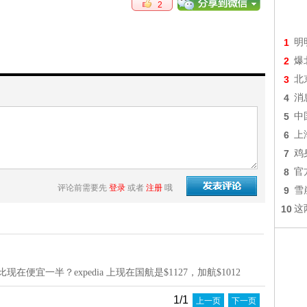
2
1
明
2
爆
3
北
4
消
5
中
6
上
7
鸡
8
官
评论前需要先
登录
或者
注册
哦
9
雪
10
这
在便宜一半？expedia 上现在国航是$1127，加航$1012
1/1
上一页
下一页