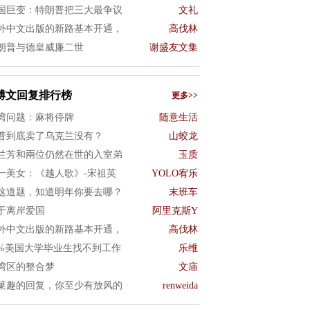
国巨变：特朗普把三大最争议
文礼
外中文出版的新路基本开通，
高伐林
朗普与德皇威廉二世
谢盛友文集
博文回复排行榜
更多>>
湾问题：麻将停牌
随意生活
普到底卖了乌克兰没有？
山蛟龙
兰芳和兩位仍然在世的入室弟
玉质
一美女：《越人歌》-宋祖英
YOLO宥乐
这道题，知道明年你要去哪？
末班车
于离岸爱国
阿里克斯Y
外中文出版的新路基本开通，
高伐林
0%美国大学毕业生找不到工作
乐维
湾区的整合梦
文庙
菓趣的回复，你至少有放风的
renweida