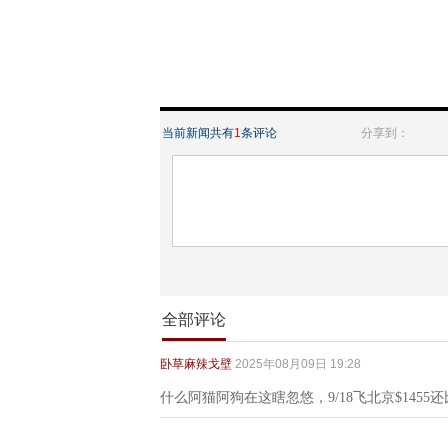
当前新闻共有
1
条评论
分享到：
全部评论
卧草麻辣戈壁
2025年08月09日 19:28
什么阿猫阿狗在这瞎忽悠，9/18飞北京$1455还比现