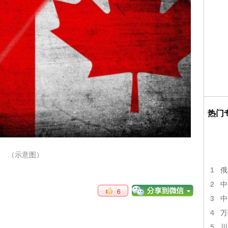
热门
（示意图）
1
俄
2
中
6
3
中
4
万
5
川