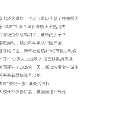
京七环大爆炸，传老习两口子躲了整整两天
家“储君”出事？皇侄齐明正突然消失
共官场突然敢骂习了，谁给的胆子？
潮流而动，顶尖科学家从中国归国
遭降维打击，新华社通稿4个细节惊心动魄
岸开打 让家人上战场？ 投票结果超震撼
美国还狂？2026第一天，新加坡发文告诫中
近平最新恐怖绰号出炉
走错“关键一步” 渐失话语权
大校长75岁娶娇妻，被骗光遗产气死