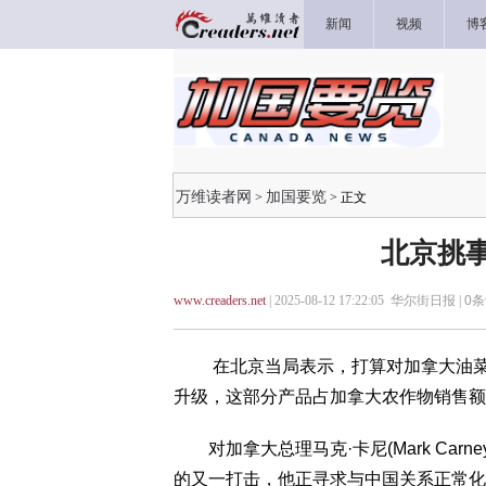
新闻
视频
博
万维读者网
加国要览
>
> 正文
北京挑
www.creaders.net
| 2025-08-12 17:22:05 华尔街日报 |
0
条
在北京当局表示，打算对加拿大油菜籽
升级，这部分产品占加拿大农作物销售额
对加拿大总理马克·卡尼(Mark Car
的又一打击，他正寻求与中国关系正常化