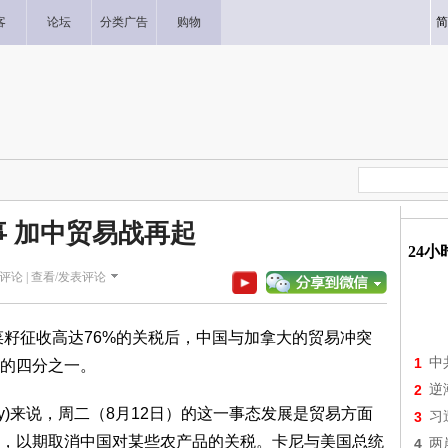
客
论坛
分类广告
购物
简
事 加中贸易战再起
24
评论 |
查看/发表评论
征收高达76%的关税后，中国与加拿大的贸易冲突
1
中
的四分之一。
2
逆
ney)来说，周二（8月12日）的这一事态发展是贸易方面
3
习
，以期取消中国对某些农产品的关税。卡尼与美国总统
4
两