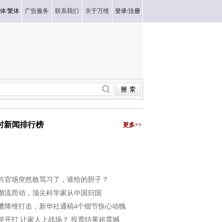
体
/
繁体
广告服务
联系我们
关于万维
登录
/
注册
小时新闻排行榜
更多>>
共官场突然敢骂习了，谁给的胆子？
潮流而动，顶尖科学家从中国归国
遭降维打击，新华社通稿4个细节惊心动魄
岸开打 让家人上战场？ 投票结果超震撼