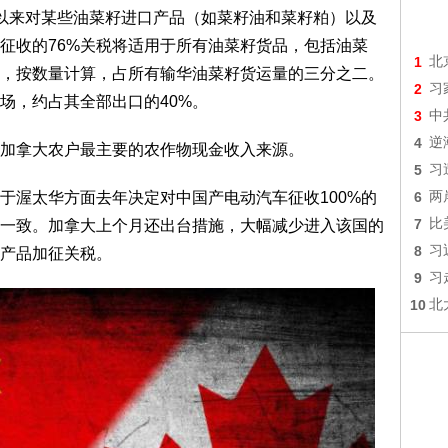
来对某些油菜籽进口产品（如菜籽油和菜籽粕）以及
征收的76%关税将适用于所有油菜籽货品，包括油菜
1
北
，按数量计算，占所有输华油菜籽货运量的三分之二。
2
习
场，约占其全部出口的40%。
3
中
4
逆
拿大农户最主要的农作物现金收入来源。
5
习
渥太华方面去年决定对中国产电动汽车征收100%的
6
两
7
比
一致。加拿大上个月还出台措施，大幅减少进入该国的
8
习
产品加征关税。
9
习
10
北