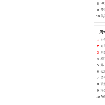
8
7
9
美
10
美
一周
1
台
2
东
3
川
4
梅
5
第
6
做
7
关
8
强
9
海
10
7