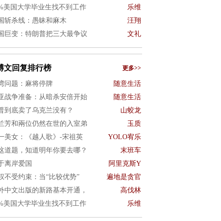
0%美国大学毕业生找不到工作
乐维
国斩杀线：愚昧和麻木
汪翔
国巨变：特朗普把三大最争议
文礼
博文回复排行榜
更多>>
湾问题：麻将停牌
随意生活
亚战争准备：从暗杀安倍开始
随意生活
普到底卖了乌克兰没有？
山蛟龙
兰芳和兩位仍然在世的入室弟
玉质
一美女：《越人歌》-宋祖英
YOLO宥乐
这道题，知道明年你要去哪？
末班车
于离岸爱国
阿里克斯Y
权不受约束：当“比较优势”
遍地是贪官
外中文出版的新路基本开通，
高伐林
0%美国大学毕业生找不到工作
乐维