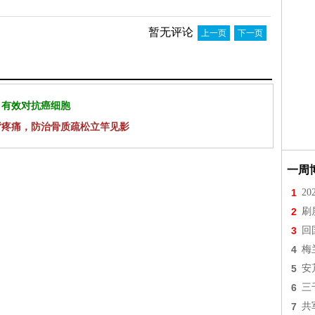
暂无评论
上一页
下一页
 有效对抗癌细胞
背疼痛，防治骨质疏松立竿见影
一周
1
2
2
刷
3
回
4
梅
5
安
6
三
7
共