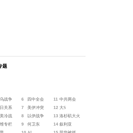
专题
6
11
乌战争
四中全会
中共两会
7
12
日关系
美伊冲突
大S
8
13
美冷战
以伊战争
洛杉矶大火
9
14
维专栏
何卫东
叙利亚
10
15
普
AI
苗华被抓