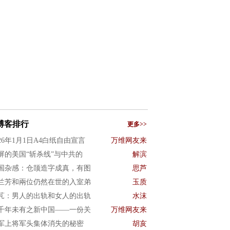
博客排行
更多>>
026年1月1日A4白纸自由宣言
万维网友来
屏的美国“斩杀线”与中共的
解滨
国杂感：仓颉造字成真，有图
思芦
兰芳和兩位仍然在世的入室弟
玉质
芃：男人的出轨和女人的出轨
水沫
千年未有之新中国——一份关
万维网友来
军上将军头集体消失的秘密
胡亥