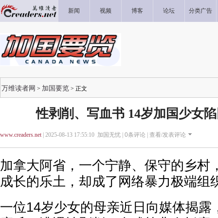
新闻
视频
博客
论坛
分类广告
万维读者网
加国要览
>
> 正文
性剥削、写血书 14岁加国少女
www.creaders.net
| 2025-08-13 17:55:10 加国无忧 |
0
条评论 |
查看/发表评论
加拿大阿省，一个宁静、保守的乡村
成长的乐土，却成了网络暴力极端组织“
一位14岁少女的母亲近日向媒体揭露