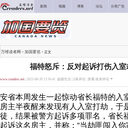
新闻
视频
博客
论坛
分类广告
万维读者网
加国要览
>
> 正文
福特怒斥：反对起诉打伤入室
www.creaders.net
| 2025-08-20 13:56:41 超级生活 |
2
条评论 |
查看/发表评论
安省本周发生一起惊动省长福特的入室
房主半夜醒来发现有人入室打劫，于
徒，结果被警方起诉多项罪名，省长
起诉这名房主，并称：“当劫匪闯入你