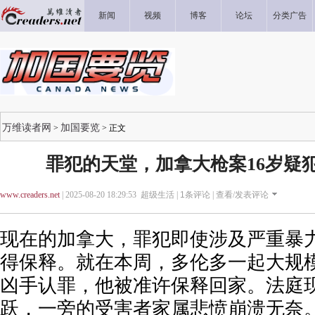
新闻
视频
博客
论坛
分类广告
万维读者网
加国要览
>
> 正文
罪犯的天堂，加拿大枪案16岁疑
www.creaders.net
| 2025-08-20 18:29:53 超级生活 |
1
条评论 |
查看/发表评论
现在的加拿大，罪犯即使涉及严重暴
得保释。就在本周，多伦多一起大规模
凶手认罪，他被准许保释回家。法庭
跃，一旁的受害者家属悲愤崩溃无奈