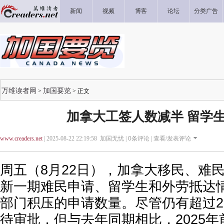
新闻
视频
博客
论坛
分类广告
万维读者网
加国要览
>
> 正文
加拿大工签人数减半 留学生
www.creaders.net
| 2025-08-22 22:19:58 加国无忧 |
0
条评论 |
查看/发表评论
周五（8月22日），加拿大移民、难
新一期难民申请、留学生和外劳抵达
部门积压的申请数量。尽管仍有超过2
待审批，但与去年同期相比，2025