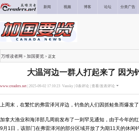
新闻
视频
博客
论坛
分类广告
万维读者网
加国要览
>
> 正文
大温河边一群人打起来了 因为
www.creaders.net
| 2025-09-02 17:10:23 Vansky |
0
条评论 |
查看/发表评论
上周末，在繁忙的弗雷泽河岸边，钓鱼的人们因抓鲑鱼而爆发了
加拿大渔业和海洋部几周前发布了一则罕见通知，由于今年的红
9月1日，该部门在弗雷泽河的部分区域开放了为期11天的休闲