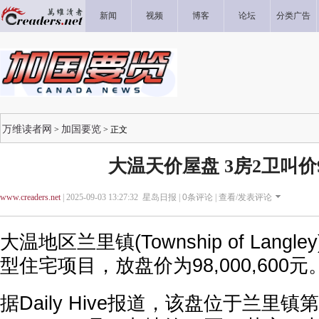
新闻
视频
博客
论坛
分类广告
万维读者网
加国要览
>
> 正文
大温天价屋盘 3房2卫叫价9
www.creaders.net
| 2025-09-03 13:27:32 星岛日报 |
0
条评论 |
查看/发表评论
大温地区兰里镇(Township of Lang
型住宅项目，放盘价为98,000,600元
据Daily Hive报道，该盘位于兰里镇第27