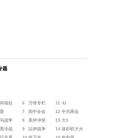
专题
6
11
内瑞拉
万维专栏
AI
7
12
普
四中全会
中共两会
8
13
乌战争
美伊冲突
大S
9
14
美冷战
以伊战争
洛杉矶大火
10
15
日关系
何卫东
叙利亚