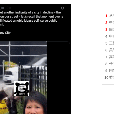
1
从
2
中
3
回
4
中
5
三
6
美
7
高
8
传
9
刚
10
委