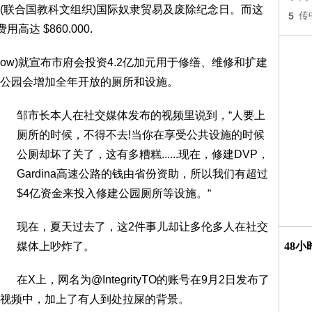
(联合国教科文组织)国际奴隶贸易及废除纪念日。而这
5
传
达 $860.000.
 Chow)就宣布市府会投资4.2亿加元用于修缮、维修和扩建
公园会增加全年开放的厕所和设施。
邹市长本人在社交媒体发布的视频里说到，“人要上
厕所的时候，不得不去!当你在享受公共设施的时候
公厕却坏了关了，这有多糟糕......现在，修建DVP，
Gardina高速公路的钱由省份资助，所以我们有超过
$4亿资金来投入修建公园厕所等设施。“
现在，夏天过去了，这2件事儿却让多伦多人在社交
媒体上吵炸了。
48
在X上，网名为@IntegrityTO的账号在9月2日发布了
视频中，加上了有人到处拉屎的背景。