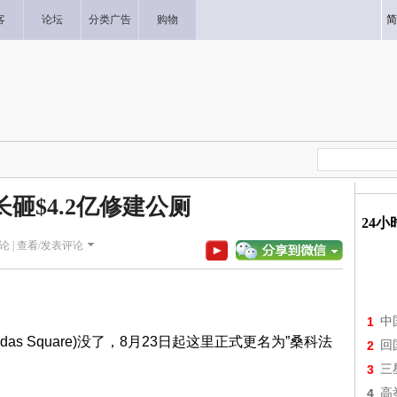
客
论坛
分类广告
购物
简
砸$4.2亿修建公厕
24
论 |
查看/发表评论
1
中
ndas Square)没了，8月23日起这里正式更名为”桑科法
2
回
3
三
4
高