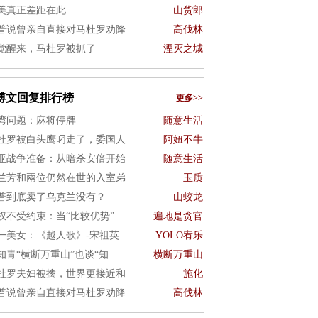
美真正差距在此
山货郎
普说曾亲自直接对马杜罗劝降
高伐林
觉醒来，马杜罗被抓了
湮灭之城
博文回复排行榜
更多>>
湾问题：麻将停牌
随意生活
杜罗被白头鹰叼走了，委国人
阿妞不牛
亚战争准备：从暗杀安倍开始
随意生活
兰芳和兩位仍然在世的入室弟
玉质
普到底卖了乌克兰没有？
山蛟龙
权不受约束：当“比较优势”
遍地是贪官
一美女：《越人歌》-宋祖英
YOLO宥乐
知青“横断万重山”也谈“知
横断万重山
杜罗夫妇被擒，世界更接近和
施化
普说曾亲自直接对马杜罗劝降
高伐林