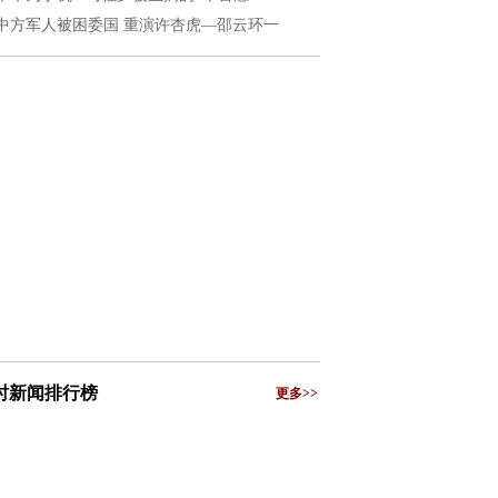
中方军人被困委国 重演许杏虎—邵云环一
小时新闻排行榜
更多>>