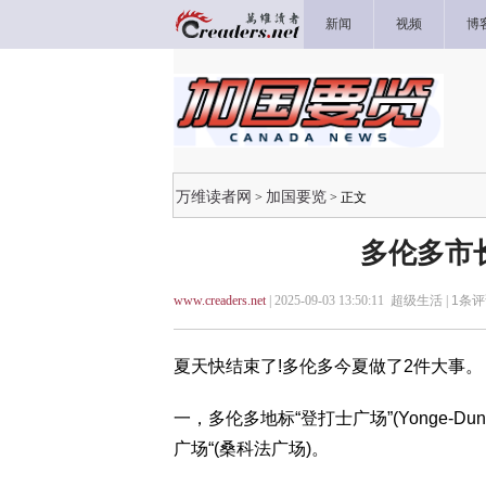
新闻
视频
博
万维读者网
加国要览
>
> 正文
多伦多市长
www.creaders.net
| 2025-09-03 13:50:11 超级生活 |
1
条评
夏天快结束了!多伦多今夏做了2件大事。
一，多伦多地标“登打士广场”(Yonge-Du
广场“(桑科法广场)。