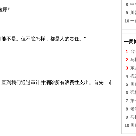
8
中
屎!”
9
川
10
一
可能不是。但不管怎样，都是人的责任。“
一周
1
台
2
马
3
东
4
梅
，直到我们通过审计并消除所有浪费性支出。首先，市
5
川
6
强
7
第
8
老
9
马
10
川