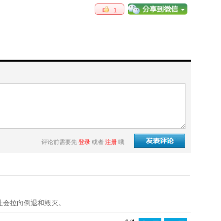
1
评论前需要先
登录
或者
注册
哦
社会拉向倒退和毁灭。