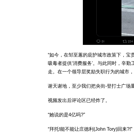
“如今，在邹至蕙的庇护城市政策下，宝
吸毒者提供'消费服务'。与此同时，辛
走。在一个领导层奖励失职行为的城市，
谢天谢地，至少我们把央街-登打士广场重
视频发出后评论区已经炸了。
“她说的是4亿吗?”
“拜托!能不能让庄德利(John Tory)回来?!”