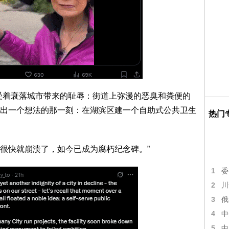
受着衰落城市带来的耻辱：街道上弥漫的恶臭和粪便的
出一个想法的那一刻：在湖滨区建一个自助式公共卫生
热门
很快就崩溃了，如今已成为腐朽纪念碑。”
1
委
2
川
3
俄
4
中
5
中