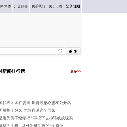
体
/
繁体
广告服务
联系我们
关于万维
登录
/
注册
小时新闻排行榜
更多>>
国代表团困在委国 川普最忠心盟友公开名
国后憋了好久 才敢直说这个国家
星堆为何不继续挖? 再挖下去神话或成现实
举华为手机...马杜罗被生擒的3个喜感