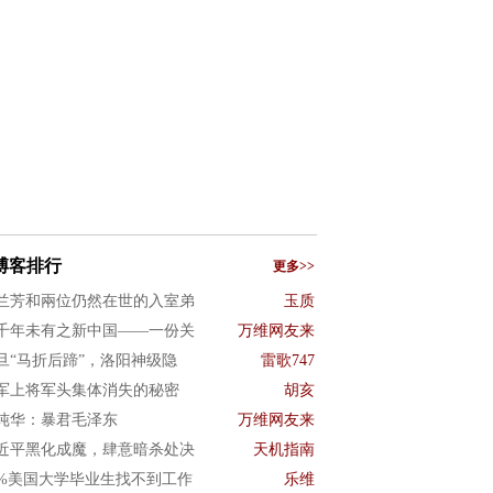
博客排行
更多>>
兰芳和兩位仍然在世的入室弟
玉质
千年未有之新中国——一份关
万维网友来
旦“马折后蹄”，洛阳神级隐
雷歌747
军上将军头集体消失的秘密
胡亥
纯华：暴君毛泽东
万维网友来
近平黑化成魔，肆意暗杀处决
天机指南
0%美国大学毕业生找不到工作
乐维