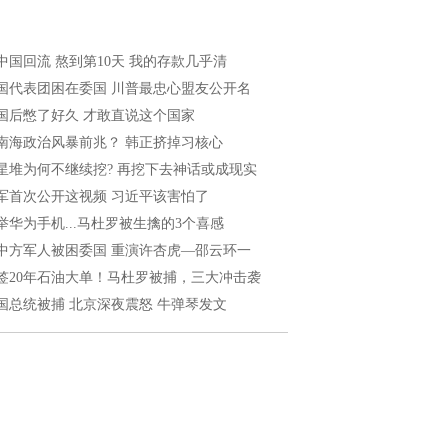
中国回流 熬到第10天 我的存款几乎清
国代表团困在委国 川普最忠心盟友公开名
国后憋了好久 才敢直说这个国家
南海政治风暴前兆？ 韩正挤掉习核心
星堆为何不继续挖? 再挖下去神话或成现实
军首次公开这视频 习近平该害怕了
举华为手机...马杜罗被生擒的3个喜感
中方军人被困委国 重演许杏虎—邵云环一
签20年石油大单！马杜罗被捕，三大冲击袭
国总统被捕 北京深夜震怒 牛弹琴发文