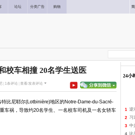
客
论坛
分类广告
购物
简
和校车相撞 20名学生送医
24
吧 |
1
条评论 |
查看/发表评论
(Lotbinière)地区的Notre-Dame-du-Sacré-
1
逆
卡车引发严重车祸，导致约20名学生、一名校车司机及一名女轿车
2
习
3
中
4
比