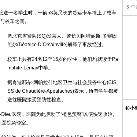
5
中
备接送一名学生时，一辆53英尺长的货运卡车撞上了校车
与校车之间。
魁北克省警队(SQ)发言人、警长贝阿特丽斯·多赛因
维尔(Béatrice D’Orsainville)解释了事故经过。
校车上共有24名12至16岁的学生，他们均就读于Pa
mphile-Lemay中学。
据肖迪耶尔-阿帕拉什地区卫生与社会服务中心(CIS
SS de Chaudière-Appalaches)表示，所有学生都被
送往医院接受预防性检查。
48
-Dieu医院，医院为此启动了“橙色预警”以便快速收治。
ert医院急诊室。