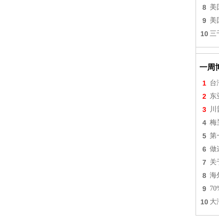
8
美
9
美
10
三
一周
1
台
2
东
3
川
4
梅
5
第
6
做
7
关
8
海
9
7
10
大