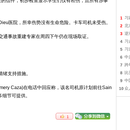
家长的信件，初步检查显示学生们仅有轻伤，且所有涉事
1
习
-Dieu医院，所幸伤势没有生命危险。卡车司机未受伤。
2
北
3
逆
名交通事故重建专家在周四下午仍在现场取证。
4
习
5
习
6
中
7
跨
8
比
情绪支持措施。
9
中
mery Caza)在电话中回应称，该名司机原计划前往Sain
10
众
更多细节可提供。
1