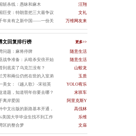
国斩杀线：愚昧和麻木
汪翔
国巨变：特朗普把三大最争议
文礼
千年未有之新中国——一份关
万维网友来
博文回复排行榜
更多>>
湾问题：麻将停牌
随意生活
亚战争准备：从暗杀安倍开始
随意生活
普到底卖了乌克兰没有？
山蛟龙
兰芳和兩位仍然在世的入室弟
玉质
一美女：《越人歌》-宋祖英
YOLO宥乐
这道题，知道明年你要去哪？
末班车
于离岸爱国
阿里克斯Y
外中文出版的新路基本开通，
高伐林
0%美国大学毕业生找不到工作
乐维
湾区的整合梦
文庙