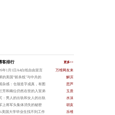
博客排行
更多>>
026年1月1日A4白纸自由宣言
万维网友来
屏的美国“斩杀线”与中共的
解滨
国杂感：仓颉造字成真，有图
思芦
兰芳和兩位仍然在世的入室弟
玉质
芃：男人的出轨和女人的出轨
水沫
军上将军头集体消失的秘密
胡亥
0%美国大学毕业生找不到工作
乐维