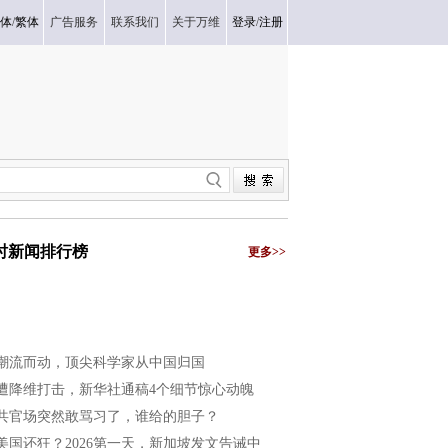
体
/
繁体
广告服务
联系我们
关于万维
登录
/
注册
小时新闻排行榜
更多>>
潮流而动，顶尖科学家从中国归国
遭降维打击，新华社通稿4个细节惊心动魄
共官场突然敢骂习了，谁给的胆子？
美国还狂？2026第一天，新加坡发文告诫中