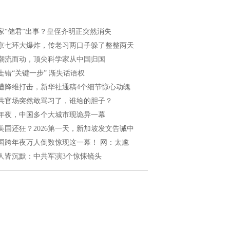
家“储君”出事？皇侄齐明正突然消失
京七环大爆炸，传老习两口子躲了整整两天
潮流而动，顶尖科学家从中国归国
走错“关键一步” 渐失话语权
遭降维打击，新华社通稿4个细节惊心动魄
共官场突然敢骂习了，谁给的胆子？
年夜，中国多个大城市现诡异一幕
美国还狂？2026第一天，新加坡发文告诫中
国跨年夜万人倒数惊现这一幕！ 网：太尴
人皆沉默：中共军演3个惊悚镜头