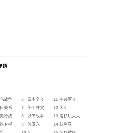
专题
6
11
乌战争
四中全会
中共两会
7
12
日关系
美伊冲突
大S
8
13
美冷战
以伊战争
洛杉矶大火
9
14
维专栏
何卫东
叙利亚
10
15
普
AI
苗华被抓