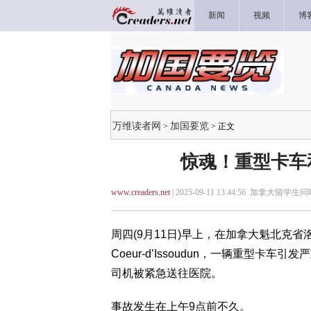
新闻
视频
博
万维读者网
加国要览
>
> 正文
惊魂！重型卡车
www.creaders.net
| 2025-09-11 13:44:56 加拿大留学生问
周四(9月11日)早上，在加拿大魁北克省洛特比尼耶尔
Coeur-d’Issoudun，一辆重型
司机被紧急送往医院。
事故发生在上午9点前不久。