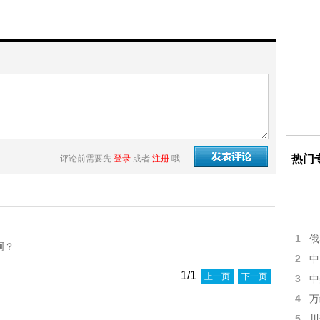
热门
评论前需要先
登录
或者
注册
哦
1
俄
啊？
2
中
1/1
上一页
下一页
3
中
4
万
5
川