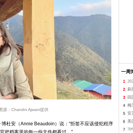
一周
1
2
2
刷
3
回
4
梅
源：Chandni Ajwani提供
5
安
6
美
安（Annie Beaudoin）说：“拒签不应该侵犯程序
7
7
官把档案里的每一份文件都看过。”