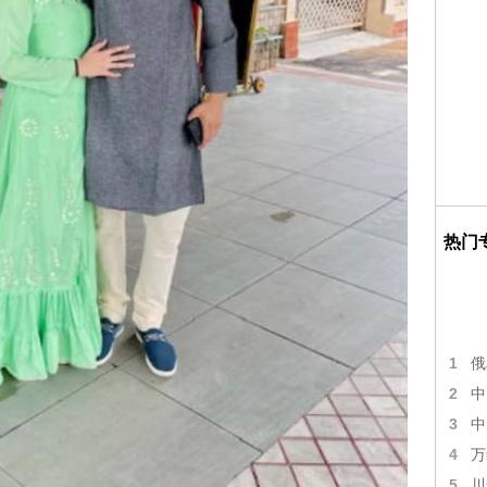
热门
1
俄
2
中
3
中
4
万
5
川