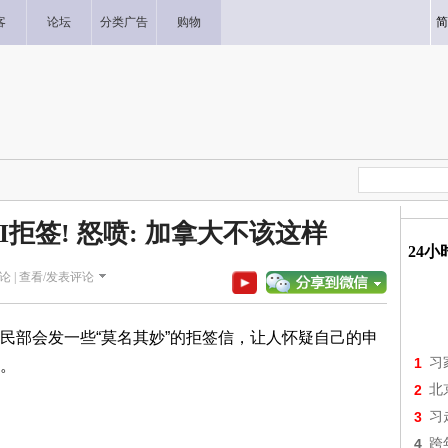
客
论坛
分类广告
购物
简
拒签! 怒喷: 加拿大不该这样
24
论 |
查看/发表评论
民部会发一些“莫名其妙”的拒签信，让人怀疑自己的申
1
习
。
2
北
3
习
4
跨