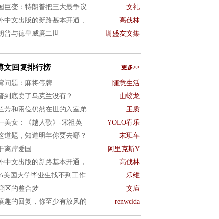
国巨变：特朗普把三大最争议
文礼
外中文出版的新路基本开通，
高伐林
朗普与德皇威廉二世
谢盛友文集
博文回复排行榜
更多>>
湾问题：麻将停牌
随意生活
普到底卖了乌克兰没有？
山蛟龙
兰芳和兩位仍然在世的入室弟
玉质
一美女：《越人歌》-宋祖英
YOLO宥乐
这道题，知道明年你要去哪？
末班车
于离岸爱国
阿里克斯Y
外中文出版的新路基本开通，
高伐林
0%美国大学毕业生找不到工作
乐维
湾区的整合梦
文庙
菓趣的回复，你至少有放风的
renweida