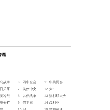
专题
6
11
乌战争
四中全会
中共两会
7
12
日关系
美伊冲突
大S
8
13
美冷战
以伊战争
洛杉矶大火
9
14
维专栏
何卫东
叙利亚
10
15
普
AI
苗华被抓