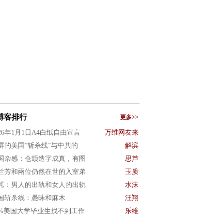
博客排行
更多>>
026年1月1日A4白纸自由宣言
万维网友来
屏的美国“斩杀线”与中共的
解滨
国杂感：仓颉造字成真，有图
思芦
兰芳和兩位仍然在世的入室弟
玉质
芃：男人的出轨和女人的出轨
水沫
国斩杀线：愚昧和麻木
汪翔
0%美国大学毕业生找不到工作
乐维