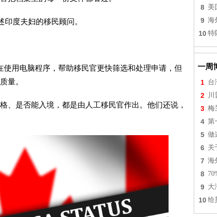
8
美
9
海
上述印度夫妇的移民顾问。
10
特
一周
实在使用电脑程序，帮助移民官更快筛选和处理申请，但
质量。
1
台
2
川
格、是否能入境，都是由人工移民官作出。他们还说，
3
梅
4
第
5
做
6
关
7
海
8
7
9
大
10
给