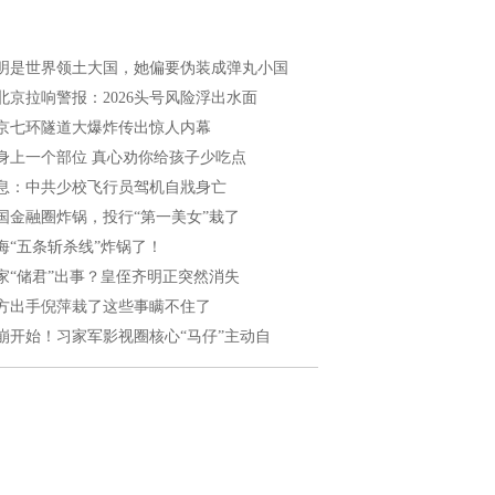
明是世界领土大国，她偏要伪装成弹丸小国
北京拉响警报：2026头号风险浮出水面
京七环隧道大爆炸传出惊人内幕
身上一个部位 真心劝你给孩子少吃点
息：中共少校飞行员驾机自戕身亡
国金融圈炸锅，投行“第一美女”栽了
海“五条斩杀线”炸锅了！
家“储君”出事？皇侄齐明正突然消失
方出手倪萍栽了这些事瞒不住了
崩开始！习家军影视圈核心“马仔”主动自