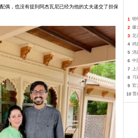
配偶，也没有提到阿杰瓦尼已经为他的丈夫递交了担保
1
明
2
爆
3
北
4
鸡
5
消
6
中
7
上
8
习
9
官
10
雪