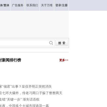
体
/
繁体
广告服务
联系我们
关于万维
登录
/
注册
小时新闻排行榜
更多>>
家“储君”出事？皇侄齐明正突然消失
京七环大爆炸，传老习两口子躲了整整两天
走错“关键一步” 渐失话语权
年夜，中国多个大城市现诡异一幕