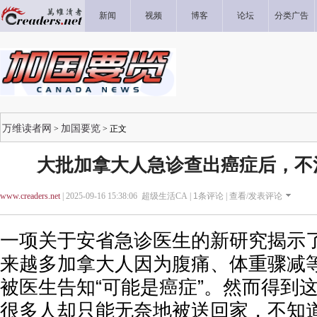
新闻
视频
博客
论坛
分类广告
万维读者网
加国要览
>
> 正文
大批加拿大人急诊查出癌症后，不
www.creaders.net
| 2025-09-16 15:38:06 超级生活CA |
1
条评论 |
查看/发表评论
一项关于安省急诊医生的新研究揭示
来越多加拿大人因为腹痛、体重骤减
被医生告知“可能是癌症”。然而得到
很多人却只能无奈地被送回家，不知