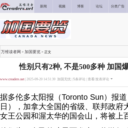
新闻
视频
博客
论坛
分类广告
万维读者网
加国要览
>
> 正文
性别只有2种, 不是500多种 加
www.creaders.net
| 2025-09-20 14:51:39 加国无忧 |
5
条评论 |
查看/发表评论
据多伦多太阳报（Toronto Sun）报
日），加拿大全国的省级、联邦政府
女王公园和渥太华的国会山，将被上