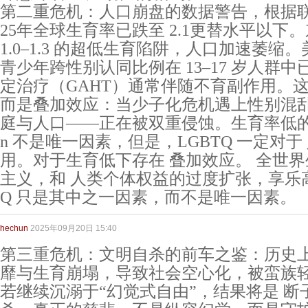
第二重危机：人口崩盘的数据警告，根据联
25年全球生育率已跌至 2.1更替水平以下
1.0–1.3 的超低生育陷阱，人口加速萎
青少年跨性别认同比例在 13–17 岁人群中
定治疗（GAHT）通常伴随不育副作用。
而是叠加效应：当少子化危机遇上性别混
庭与人口——正在被双重侵蚀。生育率低的
n 不是唯一因素，但是，LGBTQ 一定对
用。对于生育低下存在 叠加效应。 全世界
主义，和 人类个体权益的过度扩张，享乐高
Q 只是其中之一因素，而不是唯一因素。
hechun
2025年09月20日 15:40
第三重危机：文明自杀的前车之鉴：历史
靡与生育崩塌，导致社会空心化，被蛮族
若继续沉溺于“幻觉式自由”，结果将是 