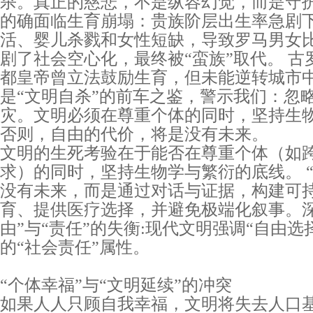
杀。真正的慈悲，不是纵容幻觉，而是守
的确面临生育崩塌：贵族阶层出生率急剧
活、婴儿杀戮和女性短缺，导致罗马男女比达1
剧了社会空心化，最终被“蛮族”取代。 
都皇帝曾立法鼓励生育，但未能逆转城市中
是“文明自杀”的前车之鉴，警示我们：忽
灾。文明必须在尊重个体的同时，坚持生
否则，自由的代价，将是没有未来。
文明的生死考验在于能否在尊重个体（如
求）的同时，坚持生物学与繁衍的底线。 
没有未来，而是通过对话与证据，构建可
育、提供医疗选择，并避免极端化叙事。深
由”与“责任”的失衡:现代文明强调“自由选
的“社会责任”属性。
“个体幸福”与“文明延续”的冲突
如果人人只顾自我幸福，文明将失去人口