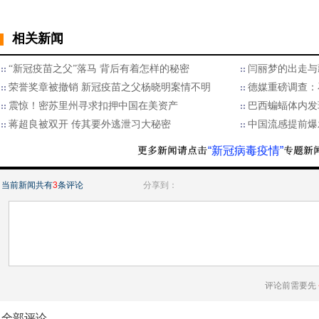
相关新闻
“新冠疫苗之父”落马 背后有着怎样的秘密
闫丽梦的出走与
荣誉奖章被撤销 新冠疫苗之父杨晓明案情不明
德媒重磅调查：
震惊！密苏里州寻求扣押中国在美资产
巴西蝙蝠体内发
蒋超良被双开 传其要外逃泄习大秘密
中国流感提前爆
“新冠病毒疫情”
当前新闻共有
3
条评论
分享到：
评论前需要先
全部评论