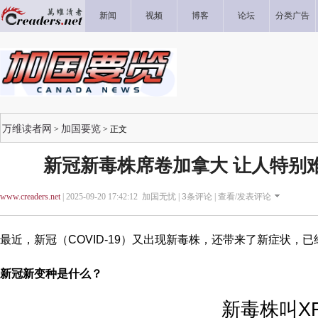
新闻
视频
博客
论坛
分类广告
万维读者网
加国要览
>
> 正文
新冠新毒株席卷加拿大 让人特别
www.creaders.net
| 2025-09-20 17:42:12 加国无忧 |
3
条评论 |
查看/发表评论
最近，新冠（COVID-19）又出现新毒株，还带来了新症状，已经
新冠新变种是什么？
新毒株叫X