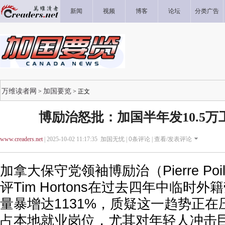
新闻
视频
博客
论坛
分类广告
万维读者网
加国要览
>
> 正文
博励治怒批：加国半年发10.5万
www.creaders.net
| 2025-10-02 11:17:35 加国无忧 |
0
条评论 |
查看/发表评论
加拿大保守党领袖博励治（Pierre Poi
评Tim Hortons在过去四年中临时
量暴增达1131%，质疑这一趋势正
占本地就业岗位，尤其对年轻人冲击