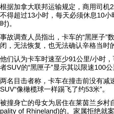
根据加拿大联邦运输规定，商用司机2
不得超过13小时，每天必须休息10小
时)。
事故调查人员指出，卡车的“黑匣子”
闭，无法恢复，也无法确认辛格当时
他们认为卡车时速至少91公里/小时
者SUV的“黑匣子”显示其以限速100
两名目击者称，卡车在撞击前没有减
SUV“像橄榄球一样踢飞了约53米”。
被撞身亡的母女为居住在莱茵兰乡村自治市(R
pality of Rhineland)的。家属