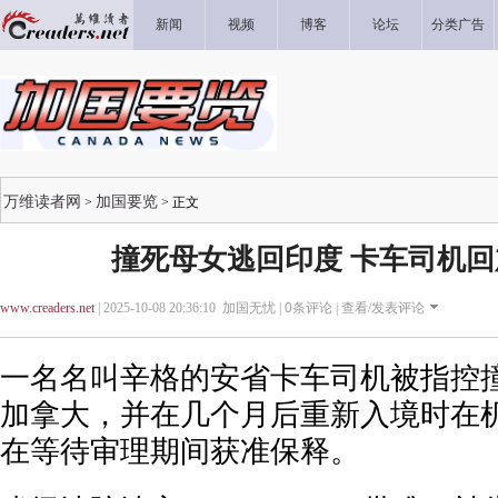
新闻
视频
博客
论坛
分类广告
万维读者网
加国要览
>
> 正文
撞死母女逃回印度 卡车司机
www.creaders.net
| 2025-10-08 20:36:10 加国无忧 |
0
条评论 |
查看/发表评论
一名名叫辛格的安省卡车司机被指控
加拿大，并在几个月后重新入境时在
在等待审理期间获准保释。